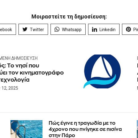
Μοιραστείτε τη δημοσίευση:
cebook
Twitter
Whatsapp
Linkedin
Pi
ΜΕΝΗ ΔΗΜΟΣΊΕΥΣΗ
ς: Το νησί που
ύει τον κινηματογράφο
τεχνολογία
 12, 2025
Πώς έγινε η τραγωδία με το
4χρονο που πνίγηκε σε πισίνα
στην Πάρο