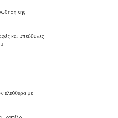
ροώθηση της
αφές και υπεύθυνες
μ.
υν ελεύθερα με
αι καπέλο.