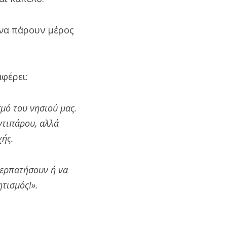
 να πάρουν μέρος
φέρει:
μό του νησιού μας.
ντιπάρου, αλλά
χής.
περπατήσουν ή να
ητισμός!».