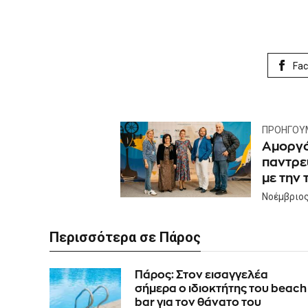
Fa
ΠΡΟΗΓΟΎ
Αμοργό
παντρε
με την 
Νοέμβριος
Περισσότερα σε Πάρος
Πάρος: Στον εισαγγελέα
σήμερα ο ιδιοκτήτης του beach
bar για τον θάνατο του