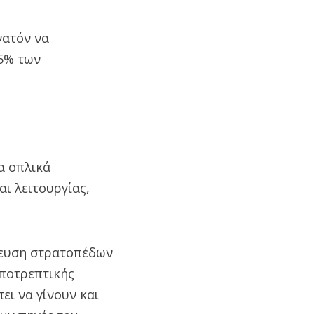
νατόν να
5% των
α οπλικά
ι λειτουργίας,
νευση στρατοπέδων
αποτρεπτικής
ει να γίνουν και