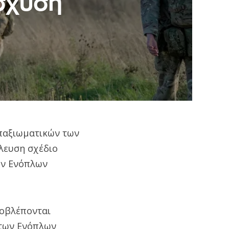
ίσχυση
παξιωματικών των
λευση σχέδιο
ων Ενόπλων
ροβλέπονται
 των Ενόπλων