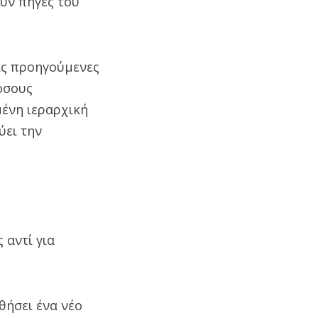
υν πηγές του
ις προηγούμενες
όσους
μένη ιεραρχική
ύει την
 αντί για
θήσει ένα νέο