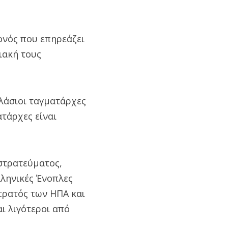
ονός που επηρεάζει
ιακή τους
πλάσιοι ταγματάρχες
ατάρχες είναι
στρατεύματος,
λληνικές Ένοπλες
τρατός των ΗΠΑ και
αι λιγότεροι από