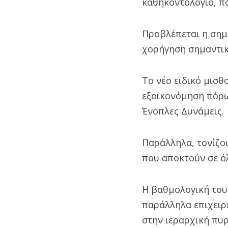
καθηκοντολόγιο, π
Προβλέπεται η σημ
χορήγηση σημαντικ
Το νέο ειδικό μισ
εξοικονόμηση πόρω
Ένοπλες Δυνάμεις.
Παράλληλα, τονίζου
που αποκτούν σε όλ
Η βαθμολογική του
παράλληλα επιχειρ
στην ιεραρχική πυ