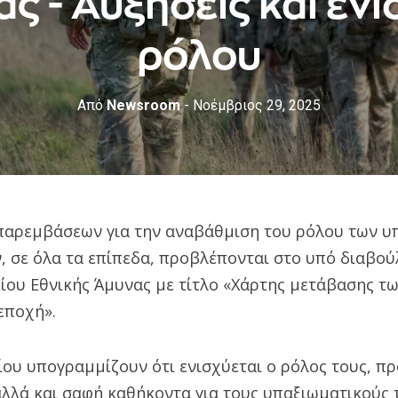
ς - Αυξήσεις και εν
ρόλου
Από
Newsroom
- Νοέμβριος 29, 2025
παρεμβάσεων για την αναβάθμιση του ρόλου των υ
 σε όλα τα επίπεδα, προβλέπονται στο υπό διαβού
ίου Εθνικής Άμυνας με τίτλο «Χάρτης μετάβασης τ
εποχή».
ίου υπογραμμίζουν ότι ενισχύεται ο ρόλος τους, π
 αλλά και σαφή καθήκοντα για τους υπαξιωματικούς