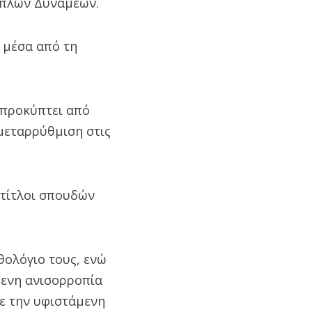
όπλων Δυνάμεων.
 μέσα από τη
 προκύπτει από
μεταρρύθμιση στις
 τίτλοι σπουδών
θολόγιο τους, ενώ
μενη ανισορροπία
ε την υφιστάμενη