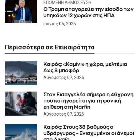
ΕΠΌΜΕΝΗ ΔΗΜΟΣΊΕΥΣΗ
Ο Τραμπ απαγορεύει την είσοδο των
υπηκόων 12 χωρών στις ΗΠΑ
Ιούνιος 05, 2025
Περισσότερα σε Επικαιρότητα
Καιρός: «Καμίνι» η χώρα, μελτέμια
έως 8 μποφόρ
Αύγουστος 07, 2026
Στον Εισαγγελέα σήμερα η 46χρονη
που κατηγορείται για τη φονική
επίθεση στη Marfin
Αύγουστος 07, 2026
Καιρός: Στους 38 βαθμούς ο
υδράργυρος – Ενισχυμένοι οι άνεμοι
στο Αιγαίο