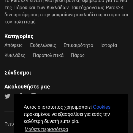
Το Paros24 είναι η νέα ηλεκτρονική εφημερίδα για τα νέα
της Πάρου και των Κυκλάδων. Ταυτόχρονα ως Paros24
δίνουμε έμφαση στην μακραίωνη κυκλαδίτικη ιστορία και
τον πολιτισμό.
Κατηγορίες
Απόψεις
Εκδηλώσεις
Επικαιρότητα
Ιστορία
Κυκλάδες
Παραπολιτικά
Πάρος
Σύνδεσμοι
Ακολουθήστε μας
Αυτός ο ιστότοπος χρησιμοποιεί
Cookies
προκειμένου να εξασφαλίσει για εσάς την
καλύτερη δυνατή εμπειρία.
Πνευματικά Δικαιώματα © 2026
Paros24
- Mε επιφύλαξη παντός
Μάθετε περισσότερα
νόμιμου δικαιώματος.