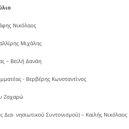
ύλιο
σάφης Νικόλαος
Καλλίρης Μιχάλης
ας – Βεϊλή Δανάη
αμματέας - Βερβέρης Κωνσταντίνος
ου Ζαχαρώ
ς Δια- νησιωτικού Συντονισμού) – Καϊλής Νικόλαος