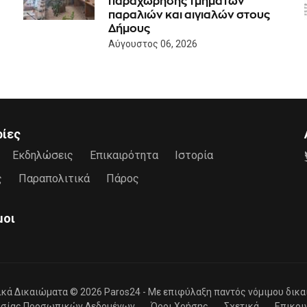
παραχώρησης τμημάτων
παραλιών και αιγιαλών στους
Δήμους
Αύγουστος 06, 2026
ρίες
Εκδηλώσεις
Επικαιρότητα
Ιστορία
ς
Παραπολιτικά
Πάρος
μοι
ικά Δικαιώματα © 2026
Paros24
- Mε επιφύλαξη παντός νόμιμου δικα
ασίας Προσωπικών Δεδομένων
Όροι Χρήσης
Σχετικά
Επικοι