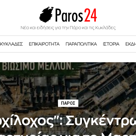
Νέα και ειδήσεις για την Πάρο και τις Κυκλάδες
ΚΥΚΛΆΔΕΣ
ΕΠΙΚΑΙΡΌΤΗΤΑ
ΠΑΡΑΠΟΛΙΤΙΚΆ
ΙΣΤΟΡΊΑ
ΕΚΔ
ΠΆΡΟΣ
ρχίλοχος": Συγκέντρ