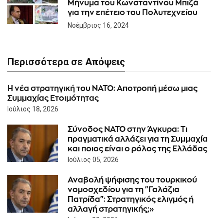
Μήνυμα του Κωνσταντίνου Μπιζά
για την επέτειο του Πολυτεχνείου
Νοέμβριος 16, 2024
Περισσότερα σε Απόψεις
Η νέα στρατηγική του ΝΑΤΟ: Αποτροπή μέσω μιας
Συμμαχίας Ετοιμότητας
Ιούλιος 18, 2026
Σύνοδος ΝΑΤΟ στην Άγκυρα: Τι
πραγματικά αλλάζει για τη Συμμαχία
και ποιος είναι ο ρόλος της Ελλάδας
Ιούλιος 05, 2026
Αναβολή ψήφισης του τουρκικού
νομοσχεδίου για τη "Γαλάζια
Πατρίδα": Στρατηγικός ελιγμός ή
αλλαγή στρατηγικής;»