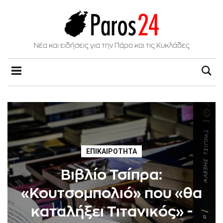
Νέα και ειδήσεις για την Πάρο και τις Κυκλάδες
ΕΠΙΚΑΙΡΌΤΗΤΑ
Bιβλίο Τσίπρα:
«Κουτσομπολιό» που «θα
καταλήξει Τιτανικός» -