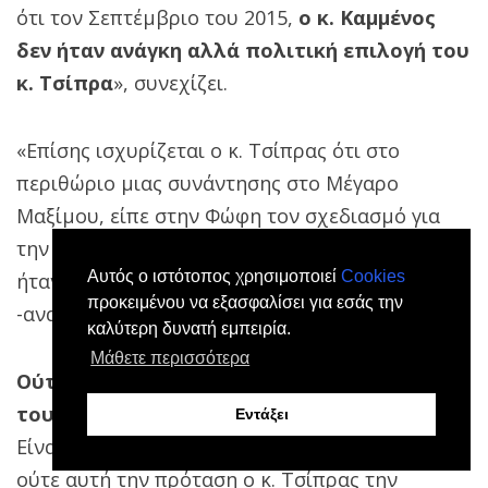
ότι τον Σεπτέμβριο του 2015,
ο κ. Καμμένος
δεν ήταν ανάγκη αλλά πολιτική επιλογή του
κ. Τσίπρα
», συνεχίζει.
«Επίσης ισχυρίζεται ο κ. Τσίπρας ότι στο
περιθώριο μιας συνάντησης στο Μέγαρο
Μαξίμου, είπε στην Φώφη τον σχεδιασμό για
την αλλαγή του εκλογικού νόμου και εκείνη δεν
Αυτός ο ιστότοπος χρησιμοποιεί
Cookies
ήταν αρνητική, αλλά μετά άλλαξε γνώμη
προκειμένου να εξασφαλίσει για εσάς την
-αναίτια και χωρίς εξήγηση.
καλύτερη δυνατή εμπειρία.
Μάθετε περισσότερα
Ούτε αυτό σύμφωνα με την γνώση που εκ
του ρόλου μου τότε είχα, είναι αλήθεια.
Εντάξει
Είναι χαρακτηριστικό ότι κατά την εκδοχή του,
ούτε αυτή την πρόταση ο κ. Τσίπρας την