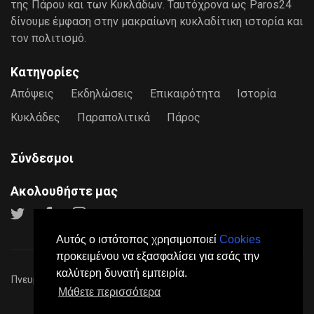
της Πάρου και των Κυκλάδων. Ταυτόχρονα ως Paros24
δίνουμε έμφαση στην μακραίωνη κυκλαδίτικη ιστορία και
τον πολιτισμό.
Κατηγορίες
Απόψεις
Εκδηλώσεις
Επικαιρότητα
Ιστορία
Κυκλάδες
Παραπολιτικά
Πάρος
Σύνδεσμοι
Ακολουθήστε μας
Αυτός ο ιστότοπος χρησιμοποιεί
Cookies
προκειμένου να εξασφαλίσει για εσάς την
καλύτερη δυνατή εμπειρία.
Πνευματικά Δικαιώματα © 2026
Paros24
- Mε επιφύλαξη παντός
Μάθετε περισσότερα
νόμιμου δικαιώματος.
Πολιτική Προστασίας Προσωπικών Δεδομένων
Όροι