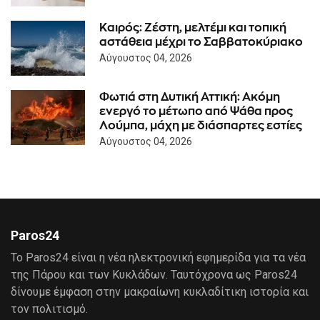
Καιρός: Ζέστη, μελτέμι και τοπική
αστάθεια μέχρι το Σαββατοκύριακο
Αύγουστος 04, 2026
Φωτιά στη Δυτική Αττική: Ακόμη
ενεργό το μέτωπο από Ψάθα προς
Λούμπα, μάχη με διάσπαρτες εστίες
Αύγουστος 04, 2026
Paros24
Το Paros24 είναι η νέα ηλεκτρονική εφημερίδα για τα νέα
της Πάρου και των Κυκλάδων. Ταυτόχρονα ως Paros24
δίνουμε έμφαση στην μακραίωνη κυκλαδίτικη ιστορία και
τον πολιτισμό.