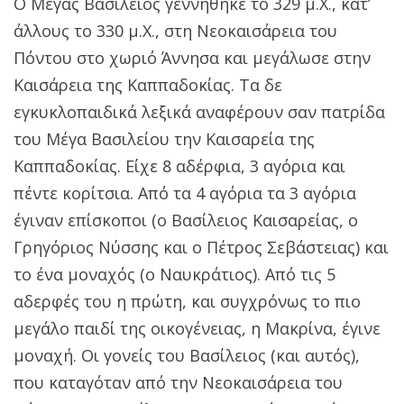
Ο Μέγας Βασίλειος γεννήθηκε το 329 μ.Χ., κατ’
άλλους το 330 μ.Χ., στη Νεοκαισάρεια του
Πόντου στο χωριό Άννησα και μεγάλωσε στην
Καισάρεια της Καππαδοκίας. Τα δε
εγκυκλοπαιδικά λεξικά αναφέρουν σαν πατρίδα
του Μέγα Βασιλείου την Καισαρεία της
Καππαδοκίας. Είχε 8 αδέρφια, 3 αγόρια και
πέντε κορίτσια. Από τα 4 αγόρια τα 3 αγόρια
έγιναν επίσκοποι (ο Βασίλειος Καισαρείας, ο
Γρηγόριος Νύσσης και ο Πέτρος Σεβάστειας) και
το ένα μοναχός (ο Ναυκράτιος). Από τις 5
αδερφές του η πρώτη, και συγχρόνως το πιο
μεγάλο παιδί της οικογένειας, η Μακρίνα, έγινε
μοναχή. Οι γονείς του Βασίλειος (και αυτός),
που καταγόταν από την Νεοκαισάρεια του