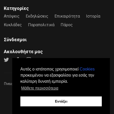
Κατηγορίες
Απόψεις
Εκδηλώσεις
Επικαιρότητα
Ιστορία
Κυκλάδες
Παραπολιτικά
Πάρος
Σύνδεσμοι
Ακολουθήστε μας
Αυτός ο ιστότοπος χρησιμοποιεί
Cookies
προκειμένου να εξασφαλίσει για εσάς την
καλύτερη δυνατή εμπειρία.
Πνευματικά Δικαιώματα © 2026
Paros24
- Mε επιφύλαξη παντός
Μάθετε περισσότερα
νόμιμου δικαιώματος.
Πολιτική Προστασίας Προσωπικών Δεδομένων
Όροι
Χρήσης
Σχετικά
Επικοινωνία
Διαφήμιση
Εντάξει
Made by
DGK Software House