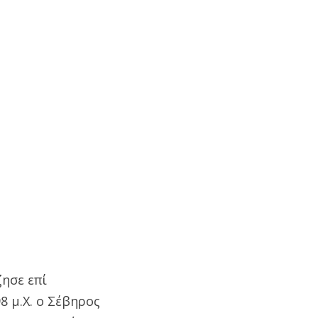
ζησε επί
8 μ.Χ. ο Σέβηρος