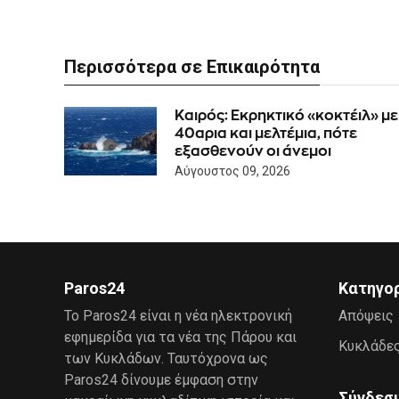
Περισσότερα σε Επικαιρότητα
Καιρός: Eκρηκτικό «κοκτέιλ» με
40αρια και μελτέμια, πότε
εξασθενούν οι άνεμοι
Αύγουστος 09, 2026
Paros24
Κατηγο
Το Paros24 είναι η νέα ηλεκτρονική
Απόψεις
εφημερίδα για τα νέα της Πάρου και
Κυκλάδε
των Κυκλάδων. Ταυτόχρονα ως
Paros24 δίνουμε έμφαση στην
Σύνδεσ