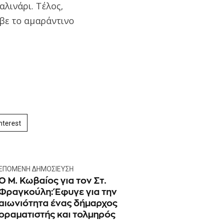
αλινάρι. Τέλος,
αβε το αμαράντινο
nterest
ΕΠΌΜΕΝΗ ΔΗΜΟΣΊΕΥΣΗ
Ο Μ. Κωβαίος για τον Στ.
Φραγκούλη: Έφυγε για την
αιωνιότητα ένας δήμαρχος
οραματιστής και τολμηρός