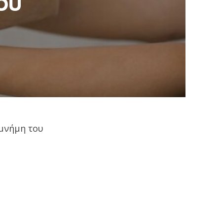
ου
 μνήμη του