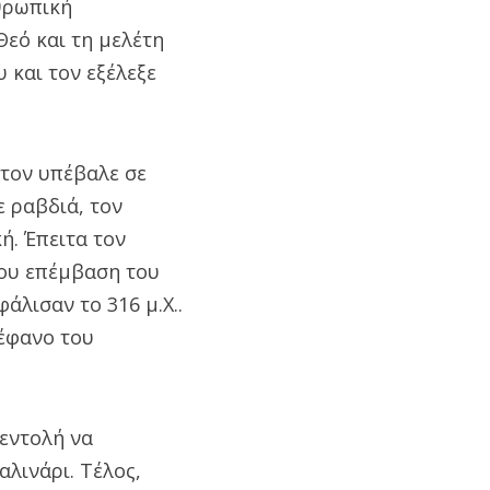
νθρωπική
Θεό και τη μελέτη
 και τον εξέλεξε
 τον υπέβαλε σε
 ραβδιά, τον
ή. Έπειτα τον
του επέμβαση του
άλισαν το 316 μ.Χ..
τέφανο του
 εντολή να
αλινάρι. Τέλος,