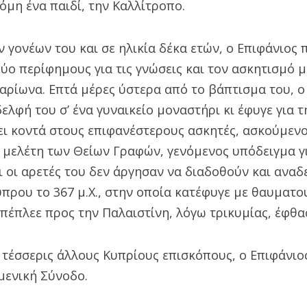
κόμη ένα παιδί, την Καλλίτροπο.
 γονέων του και σε ηλικία δέκα ετών, ο Επιφάνιος 
ύο περίφημους για τις γνώσεις και τον ασκητισμό 
λαρίωνα. Επτά μέρες ύστερα από το βάπτισμα του, ο
ελφή του σ’ ένα γυναικείο μοναστήρι κι έφυγε για 
ζει κοντά στους επιφανέστερους ασκητές, ασκούμενο
η μελέτη των Θείων Γραφών, γενόμενος υπόδειγμα γ
ι οι αρετές του δεν άργησαν να διαδοθούν και ανα
πρου το 367 μ.Χ., στην οποία κατέφυγε με θαυματο
επέπλεε προς την Παλαιστίνη, λόγω τρικυμίας, έφθα
με τέσσερις άλλους Κυπρίους επισκόπους, ο Επιφάνιο
μενική Σύνοδο.