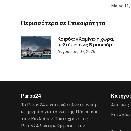
Μάιος 11,
Περισσότερα σε Επικαιρότητα
Καιρός: «Καμίνι» η χώρα,
μελτέμια έως 8 μποφόρ
Αύγουστος 07, 2026
Paros24
Κατηγο
Το Paros24 είναι η νέα ηλεκτρονική
Απόψεις
εφημερίδα για τα νέα της Πάρου και
Κυκλάδε
των Κυκλάδων. Ταυτόχρονα ως
Paros24 δίνουμε έμφαση στην