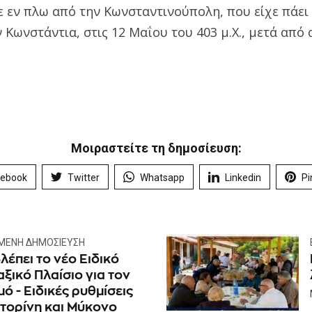
 εν πλω από την Κωνσταντινούπολη, που είχε πάει 
 Κωνστάντια, στις 12 Μαΐου του 403 μ.Χ., μετά από
Μοιραστείτε τη δημοσίευση:
cebook
Twitter
Whatsapp
Linkedin
Pi
ΜΕΝΗ ΔΗΜΟΣΊΕΥΣΗ
λέπει το νέο Ειδικό
ξικό Πλαίσιο για τον
ό - Ειδικές ρυθμίσεις
ντορίνη και Μύκονο