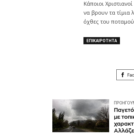
Κάποιοι Χριστιανο
να βρουν τα τίμια λ
όχθες του ποταμού,
ΕΠΙΚΑΙΡΌΤΗΤΑ
Fa
ΠΡΟΗΓΟΎ
Παγετός
με τοπι
χαρακτη
Αλλάζει