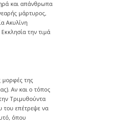
ληρά και απάνθρωπα
νεαρής μάρτυρος,
ία Ακυλίνη
 Εκκλησία την τιμά
ς μορφές της
ς). Αν και ο τόπος
 την Τριμυθούντα
υ του επέτρεψε να
υτό, όπου