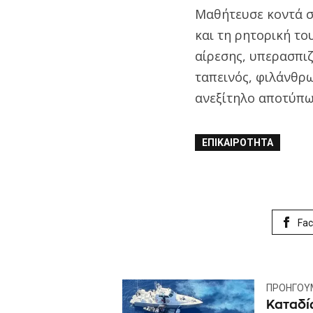
Μαθήτευσε κοντά στ
και τη ρητορική το
αίρεσης, υπερασπιζ
ταπεινός, φιλάνθρ
ανεξίτηλο αποτύπω
ΕΠΙΚΑΙΡΌΤΗΤΑ
Fa
ΠΡΟΗΓΟΎ
Καταδίω