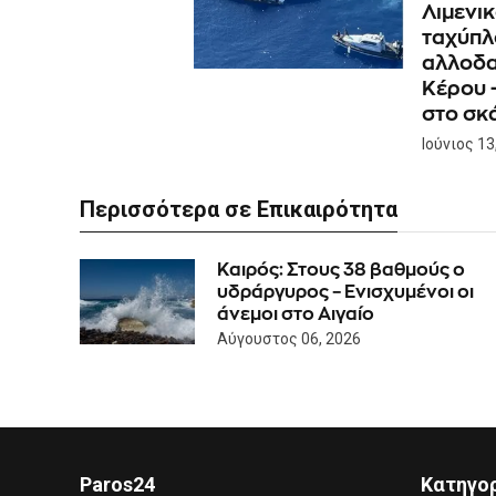
Λιμενι
ταχύπλ
αλλοδα
Kέρου 
στο σκ
Ιούνιος 13
Περισσότερα σε Επικαιρότητα
Καιρός: Στους 38 βαθμούς ο
υδράργυρος – Ενισχυμένοι οι
άνεμοι στο Αιγαίο
Αύγουστος 06, 2026
Paros24
Κατηγο