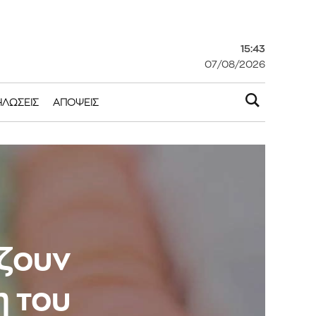
15:43
07/08/2026
ΗΛΏΣΕΙΣ
ΑΠΌΨΕΙΣ
άζουν
η του