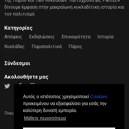
της Πάρου και των Κυκλάδων. Ταυτόχρονα ως Paros24
δίνουμε έμφαση στην μακραίωνη κυκλαδίτικη ιστορία και
τον πολιτισμό.
Κατηγορίες
Απόψεις
Εκδηλώσεις
Επικαιρότητα
Ιστορία
Κυκλάδες
Παραπολιτικά
Πάρος
Σύνδεσμοι
Ακολουθήστε μας
Αυτός ο ιστότοπος χρησιμοποιεί
Cookies
προκειμένου να εξασφαλίσει για εσάς την
καλύτερη δυνατή εμπειρία.
Πνευματικά Δικαιώματα © 2026
Paros24
- Mε επιφύλαξη παντός
Μάθετε περισσότερα
νόμιμου δικαιώματος.
Πολιτική Προστασίας Προσωπικών Δεδομένων
Όροι