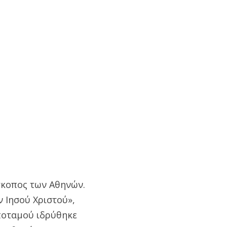
ίσκοπος των Αθηνών.
ν Ιησού Χριστού»,
 ποταμού ιδρύθηκε