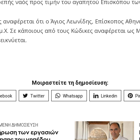
επής ναός προς τιμήν του αγαπητού Επισκόπου τω
 αναφέρεται ότι ο Άγιος Λεωνίδης, Επίσκοπος Αθην
 μ.Χ. Σε κάποιους από τους Κώδικες αναφέρεται ως 
εικνύεται.
Μοιραστείτε τη δημοσίευση:
cebook
Twitter
Whatsapp
Linkedin
Pi
ΜΕΝΗ ΔΗΜΟΣΊΕΥΣΗ
ρωση των εργασιών
ησης του γηπέδου