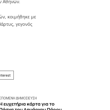
ν Αθηνών.
ών, κοιμήθηκε με
Μάρτυς, γεγονός
nterest
ΕΠΌΜΕΝΗ ΔΗΜΟΣΊΕΥΣΗ
H ευχετήρια κάρτα για το
Πάσχα του Δημάρχου Πάρου