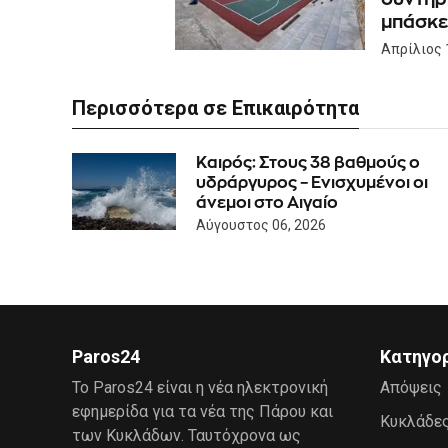
μπάσκε
Απρίλιος 
Περισσότερα σε Επικαιρότητα
Καιρός: Στους 38 βαθμούς ο
υδράργυρος – Ενισχυμένοι οι
άνεμοι στο Αιγαίο
Αύγουστος 06, 2026
Paros24
Κατηγο
Το Paros24 είναι η νέα ηλεκτρονική
Απόψεις
εφημερίδα για τα νέα της Πάρου και
Κυκλάδε
των Κυκλάδων. Ταυτόχρονα ως