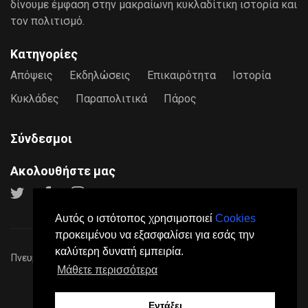
δίνουμε έμφαση στην μακραίωνη κυκλαδίτικη ιστορία και
τον πολιτισμό.
Κατηγορίες
Απόψεις
Εκδηλώσεις
Επικαιρότητα
Ιστορία
Κυκλάδες
Παραπολιτικά
Πάρος
Σύνδεσμοι
Ακολουθήστε μας
Αυτός ο ιστότοπος χρησιμοποιεί
Cookies
προκειμένου να εξασφαλίσει για εσάς την
καλύτερη δυνατή εμπειρία.
Πνευματικά Δικαιώματα © 2026
Paros24
- Mε επιφύλαξη παντός
Μάθετε περισσότερα
νόμιμου δικαιώματος.
Πολιτική Προστασίας Προσωπικών Δεδομένων
Όροι
Χρήσης
Σχετικά
Επικοινωνία
Διαφήμιση
Εντάξει