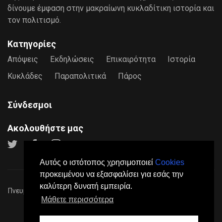
δίνουμε έμφαση στην μακραίωνη κυκλαδίτικη ιστορία και
τον πολιτισμό.
Κατηγορίες
Απόψεις
Εκδηλώσεις
Επικαιρότητα
Ιστορία
Κυκλάδες
Παραπολιτικά
Πάρος
Σύνδεσμοι
Ακολουθήστε μας
Αυτός ο ιστότοπος χρησιμοποιεί
Cookies
προκειμένου να εξασφαλίσει για εσάς την
καλύτερη δυνατή εμπειρία.
Πνευματικά Δικαιώματα © 2026
Paros24
- Mε επιφύλαξη παντός
Μάθετε περισσότερα
νόμιμου δικαιώματος.
Πολιτική Προστασίας Προσωπικών Δεδομένων
Όροι