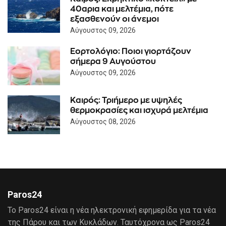
40αρια και μελτέμια, πότε
εξασθενούν οι άνεμοι
Αύγουστος 09, 2026
Εορτολόγιο: Ποιοι γιορτάζουν
σήμερα 9 Αυγούστου
Αύγουστος 09, 2026
Καιρός: Τριήμερο με υψηλές
θερμοκρασίες και ισχυρά μελτέμια
Αύγουστος 08, 2026
Paros24
Το Paros24 είναι η νέα ηλεκτρονική εφημερίδα για τα νέα
της Πάρου και των Κυκλάδων. Ταυτόχρονα ως Paros24