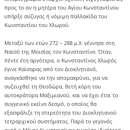
προς το αν η μητέρα του Αγίου Κωνσταντίνου
υπήρξε σύζυγος ή νόμιμη παλλακίδα του
Κωνσταντίου του Χλωρού.
Μεταξύ των ετών 272 – 288 μ.Χ. γέννησε στη
Ναϊσό της Μοισίας τον Κωνσταντίνο. Όταν,
πέντε έτη αργότερα, ο Κωνσταντίνος Χλωρός
έγινε Καίσαρας από τον Διοκλητιανό,
αναγκάσθηκε να την απομακρύνει, για να
συζευχθεί τη Θεοδώρα, θετή κόρη του
αυτοκράτορα Μαξιμιανού, και να έχει έτσι το
συγγενικό εκείνο δεσμό, ο οποίος θα
εξασφάλιζε τη στερεότητα του Διοκλητιανού
τετραρχικού συστήματος. Παρά το γεγονός
αυτό ο Μέγας Κωνσταντίνος τιμούσε ιδιαίτερα