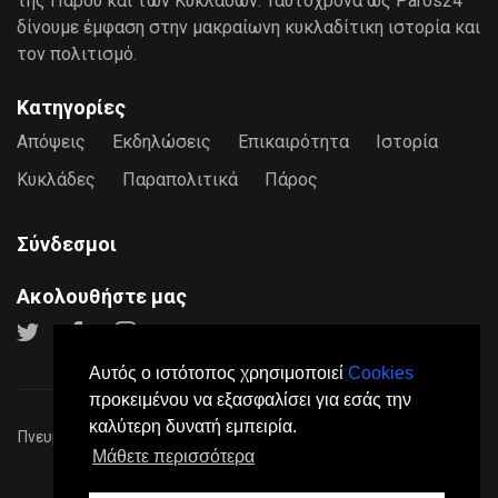
της Πάρου και των Κυκλάδων. Ταυτόχρονα ως Paros24
δίνουμε έμφαση στην μακραίωνη κυκλαδίτικη ιστορία και
τον πολιτισμό.
Κατηγορίες
Απόψεις
Εκδηλώσεις
Επικαιρότητα
Ιστορία
Κυκλάδες
Παραπολιτικά
Πάρος
Σύνδεσμοι
Ακολουθήστε μας
Αυτός ο ιστότοπος χρησιμοποιεί
Cookies
προκειμένου να εξασφαλίσει για εσάς την
καλύτερη δυνατή εμπειρία.
Πνευματικά Δικαιώματα © 2026
Paros24
- Mε επιφύλαξη παντός
Μάθετε περισσότερα
νόμιμου δικαιώματος.
Πολιτική Προστασίας Προσωπικών Δεδομένων
Όροι