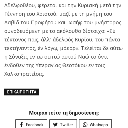
Αδελφοθέου, φέρεται και την Κυριακή μετά την
Γέννηση του Χριστού, μαζί με τη μνήμη του
Δαβίδ του Προφήτου και Ιωσήφ του μνήστορος,
συνοδευόμενη με το ακόλουθο δίστοιχο: «Σὺ
τέκτονος παῖς, ἀλλ᾿ ἀδελφὸς Κυρίου, τοῦ πάντα
τεκτήναντος, ἐν λόγῳ, μάκαρ». Τελείται δε αύτω
η Σύναξις εν τω σεπτώ αυτού Ναώ το όντι
ένδοθεν της Υπεραγίας Θεοτόκου εν τοις
Χαλκοπρατείοις.
ΕΠΙΚΑΙΡΌΤΗΤΑ
Μοιραστείτε τη δημοσίευση:
Facebook
Twitter
Whatsapp