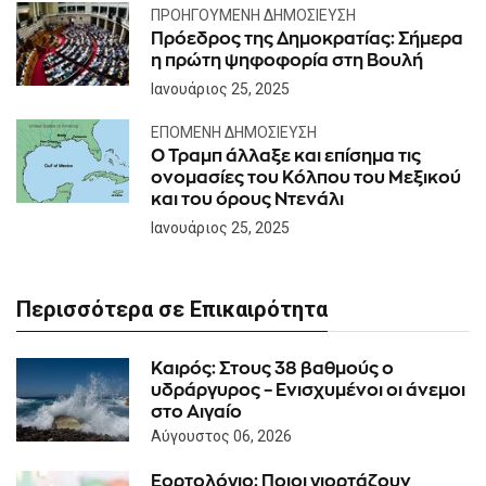
ΠΡΟΗΓΟΎΜΕΝΗ ΔΗΜΟΣΊΕΥΣΗ
Πρόεδρος της Δημοκρατίας: Σήμερα
η πρώτη ψηφοφορία στη Βουλή
Ιανουάριος 25, 2025
ΕΠΌΜΕΝΗ ΔΗΜΟΣΊΕΥΣΗ
O Τραμπ άλλαξε και επίσημα τις
ονομασίες του Κόλπου του Μεξικού
και του όρους Ντενάλι
Ιανουάριος 25, 2025
Περισσότερα σε Επικαιρότητα
Καιρός: Στους 38 βαθμούς ο
υδράργυρος – Ενισχυμένοι οι άνεμοι
στο Αιγαίο
Αύγουστος 06, 2026
Εορτολόγιο: Ποιοι γιορτάζουν