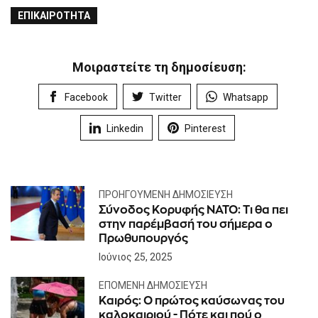
ΕΠΙΚΑΙΡΌΤΗΤΑ
Μοιραστείτε τη δημοσίευση:
Facebook
Twitter
Whatsapp
Linkedin
Pinterest
ΠΡΟΗΓΟΎΜΕΝΗ ΔΗΜΟΣΊΕΥΣΗ
Σύνοδος Κορυφής ΝΑΤΟ: Tι θα πει
στην παρέμβασή του σήμερα ο
Πρωθυπουργός
Ιούνιος 25, 2025
ΕΠΌΜΕΝΗ ΔΗΜΟΣΊΕΥΣΗ
Καιρός: Ο πρώτος καύσωνας του
καλοκαιριού - Πότε και πού ο