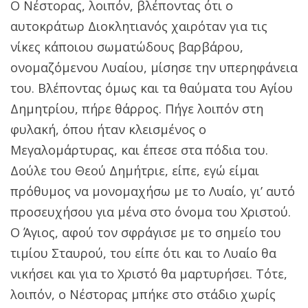
Ο Νέστορας, λοιπόν, βλέποντας ότι ο
αυτοκράτωρ Διοκλητιανός χαιρόταν για τις
νίκες κάποιου σωματώδους βαρβάρου,
ονομαζόμενου Λυαίου, μίσησε την υπερηφάνεια
του. Βλέποντας όμως και τα θαύματα του Αγίου
Δημητρίου, πήρε θάρρος. Πήγε λοιπόν στη
φυλακή, όπου ήταν κλεισμένος ο
Μεγαλομάρτυρας, και έπεσε στα πόδια του.
Δούλε του Θεού Δημήτριε, είπε, εγώ είμαι
πρόθυμος να μονομαχήσω με το Λυαίο, γι’ αυτό
προσευχήσου για μένα στο όνομα του Χριστού.
Ο Άγιος, αφού τον σφράγισε με το σημείο του
τιμίου Σταυρού, του είπε ότι και το Λυαίο θα
νικήσει και για το Χριστό θα μαρτυρήσει. Τότε,
λοιπόν, ο Νέστορας μπήκε στο στάδιο χωρίς