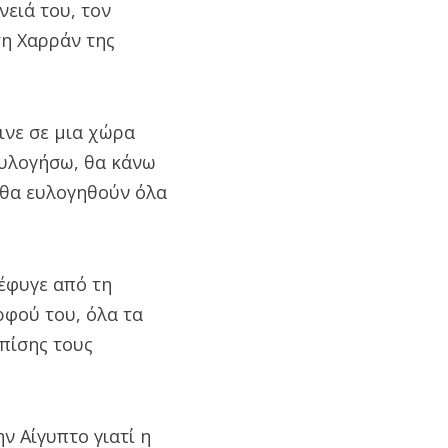
ειά του, τον
τη Χαρράν της
ινε σε μια χώρα
ευλογήσω, θα κάνω
α θα ευλογηθούν όλα
έφυγε από τη
ρφού του, όλα τα
πίσης τους
ν Αίγυπτο γιατί η