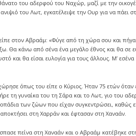
άνατο του αδερφού του Ναχώρ, μαζί με την οικογέν
 ανιψιό του Λωτ, εγκατέλειψε την Ουρ για να πάει σ
είπε στον Αβραάμ: «Φύγε από τη χώρα σου και πήγα
ξω. Θα κάνω από σένα ένα μεγάλο έθνος και θα σε 
στό και θα είσαι ευλογία για τους άλλους. Μ’ εσέν
ώρησε όπως του είπε ο Κύριος. Ήταν 75 ετών όταν 
ήρε τη γυναίκα του τη Σάρα και το Λωτ, γιο του αδε
κοπάδια των ζώων που είχαν συγκεντρώσει, καθώς ε
 αποκτήσει στη Χαρράν και έφτασαν στη Χαναάν.
έσπασε πείνα στη Χαναάν και ο Αβραάμ κατέβηκε στη