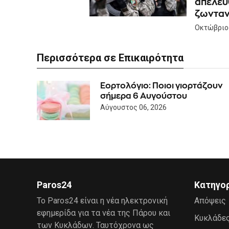
απελευ
ζωνταν
Οκτώβριος
Περισσότερα σε Επικαιρότητα
Εορτολόγιο: Ποιοι γιορτάζουν
σήμερα 6 Αυγούστου
Αύγουστος 06, 2026
Paros24
Κατηγο
Το Paros24 είναι η νέα ηλεκτρονική
Απόψεις
εφημερίδα για τα νέα της Πάρου και
Κυκλάδε
των Κυκλάδων. Ταυτόχρονα ως