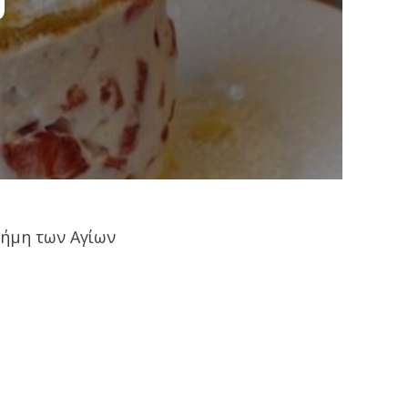
υ
νήμη των Αγίων