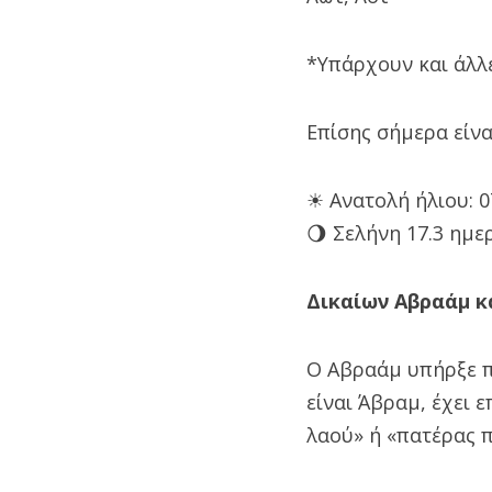
*Υπάρχουν και άλλε
Επίσης σήμερα είν
☀ Ανατολή ήλιου: 07
🌖 Σελήνη 17.3 ημε
Δικαίων Αβραάμ κ
Ο Αβραάμ υπήρξε π
είναι Άβραμ, έχει 
λαού» ή «πατέρας 