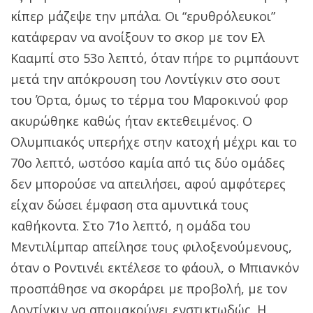
κίπερ μάζεψε την μπάλα. Οι “ερυθρόλευκοι”
κατάφεραν να ανοίξουν το σκορ με τον Ελ
Κααμπί στο 53ο λεπτό, όταν πήρε το ριμπάουντ
μετά την απόκρουση του Λοντίγκιν στο σουτ
του Όρτα, όμως το τέρμα του Μαροκινού φορ
ακυρώθηκε καθώς ήταν εκτεθειμένος. Ο
Ολυμπιακός υπερήχε στην κατοχή μέχρι και το
70ο λεπτό, ωστόσο καμία από τις δύο ομάδες
δεν μπορούσε να απειλήσει, αφού αμφότερες
είχαν δώσει έμφαση στα αμυντικά τους
καθήκοντα. Στο 71ο λεπτό, η ομάδα του
Μεντιλίμπαρ απείλησε τους φιλοξενούμενους,
όταν ο Ροντινέι εκτέλεσε το φάουλ, ο Μπιανκόν
προσπάθησε να σκοράρει με προβολή, με τον
Λοντίγκιν να απομακρύνει ενστικτωδώς. Η