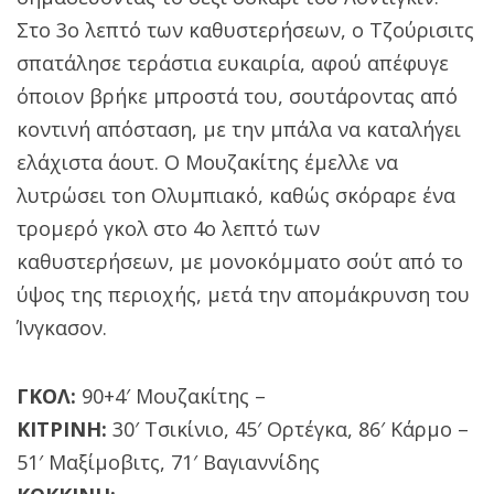
Στο 3ο λεπτό των καθυστερήσεων, ο Τζούρισιτς
σπατάλησε τεράστια ευκαιρία, αφού απέφυγε
όποιον βρήκε μπροστά του, σουτάροντας από
κοντινή απόσταση, με την μπάλα να καταλήγει
ελάχιστα άουτ. Ο Μουζακίτης έμελλε να
λυτρώσει τon Oλυμπιακό, καθώς σκόραρε ένα
τρομερό γκολ στο 4ο λεπτό των
καθυστερήσεων, με μονοκόμματο σούτ από το
ύψος της περιοχής, μετά την απομάκρυνση του
Ίνγκασον.
ΓΚΟΛ:
90+4′ Μουζακίτης –
ΚΙΤΡΙΝΗ:
30′ Τσικίνιο, 45′ Ορτέγκα, 86′ Κάρμο –
51′ Μαξίμοβιτς, 71′ Βαγιαννίδης