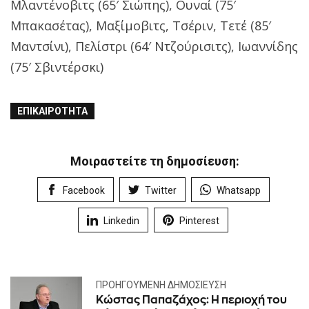
Μλαντένοβιτς (65′ Σιώπης), Ουναί (75′
Μπακασέτας), Μαξίμοβιτς, Τσέριν, Τετέ (85′
Μαντσίνι), Πελίστρι (64′ Ντζούρισιτς), Ιωαννίδης
(75′ Σβιντέρσκι)
ΕΠΙΚΑΙΡΌΤΗΤΑ
Μοιραστείτε τη δημοσίευση:
Facebook
Twitter
Whatsapp
Linkedin
Pinterest
ΠΡΟΗΓΟΎΜΕΝΗ ΔΗΜΟΣΊΕΥΣΗ
Κώστας Παπαζάχος: Η περιοχή του