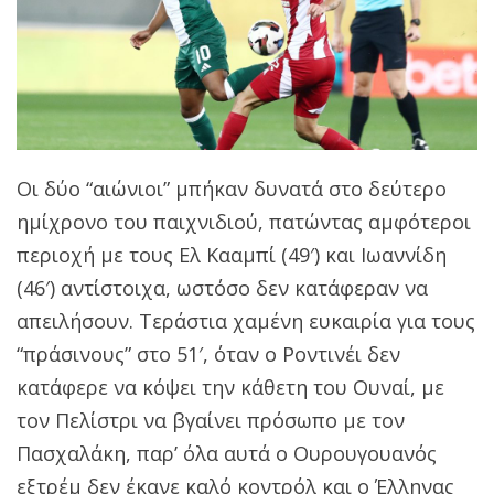
Οι δύο “αιώνιοι” μπήκαν δυνατά στο δεύτερο
ημίχρονο του παιχνιδιού, πατώντας αμφότεροι
περιοχή με τους Ελ Κααμπί (49′) και Ιωαννίδη
(46′) αντίστοιχα, ωστόσο δεν κατάφεραν να
απειλήσουν. Τεράστια χαμένη ευκαιρία για τους
“πράσινους” στο 51′, όταν ο Ροντινέι δεν
κατάφερε να κόψει την κάθετη του Ουναί, με
τον Πελίστρι να βγαίνει πρόσωπο με τον
Πασχαλάκη, παρ’ όλα αυτά ο Ουρουγουανός
εξτρέμ δεν έκανε καλό κοντρόλ και ο Έλληνας