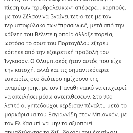
πίεση των “ερυθρολεύκων” απέφερε… καρπούς,
με τον Ζέλσον να βγαίνει τετ-α-τετ με τον
τερματοφύλακα των “πρασίνων”, μετά από την
κάθετη του Βέλντε η οποία άλλαξε πορεία,
ωστόσο το σουτ του Πορτογάλου εξτρέμ
κόπηκε από την εξαιρετική προβολή του
Ίνγκασον. Ο Ολυμπιακός ήταν αυτός που είχε
την κατοχή, αλλά και τις σημαντικότερες
ευκαιρίες στο δεύτερο ημίχρονο της
αναμέτρησης, με τον Παναθηναϊκό να επιχειρεί
να απειλήσει μέσω αντεπιθέσεων. Στο 90ο
λεπτό οι γηπεδούχοι κέρδισαν πέναλτι, μετά το
μαρκάρισμα του Βαγιαννίδη στον Μπιανκόν, με
τον Ελ Κααμπί να μην το αξιοποιεί
σημαδεύοντας το δεξί δοκάρι του Λοντίγκιν.