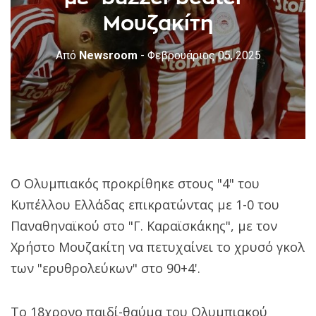
Μουζακίτη
Από
Newsroom
- Φεβρουάριος 05, 2025
Ο Ολυμπιακός προκρίθηκε στους "4" του
Κυπέλλου Ελλάδας επικρατώντας με 1-0 του
Παναθηναϊκού στο "Γ. Καραϊσκάκης", με τον
Χρήστο Μουζακίτη να πετυχαίνει το χρυσό γκολ
των "ερυθρολεύκων" στο 90+4'.
Το 18χρονο παιδί-θαύμα του Ολυμπιακού