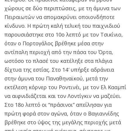
χώρους σε δύο περιπτώσεις, με τη άμυνα των
Πειραιωτών να απομακρύνει οποιονδήποτε
κίνδυνο. Η πρώτη καλή τελική του παιχνιδιού
παρουσιάστηκε στο 10ο λεπτό με τον Τσικίνιο,
όταν ο Πορτογάλος βρέθηκε μέσα στην
αντίπαλη περιοχή από την πάσα του Όρτα,
ωστόσο το πλασέ του κατέληξε στα πλάγια
δίχτυα της εστίας. Στο 14′ υπήρξε αδράνεια
στην άμυνα του Παναθηναϊκού, μετά την
εκτέλεση κόρνερ του Ροντινέι, με τον Ελ Κααμπί
να αιφνιδιάζεται και τον Λοντίγκιν να μαζεύει.
Στο 18ο λεπτό οι “πράσινοι” απείλησαν για
πρώτη φορά στον αγώνα, όταν ο Βαγιαννίδης
βρέθηκε στο ύψος της μεγάλης περιοχής μετά
από ωραία ατομική ενέργεια, σέντραρε με