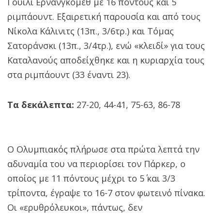
Γουίλι Ερνανγκόμεθ με 16 πόντους και 5
ριμπάουντ. Εξαιρετική παρουσία και από τους
Νίκολα Κάλινιτς (13π., 3/6τρ.) και Τόμας
Σατοράνσκι (13π., 3/4τρ.), ενώ «κλειδί» για τους
Καταλανούς αποδείχθηκε και η κυριαρχία τους
στα ριμπάουντ (33 έναντι 23).
Τα δεκάλεπτα:
27-20, 44-41, 75-63, 86-78
Ο Ολυμπιακός πλήρωσε στα πρώτα λεπτά την
αδυναμία του να περιορίσει τον Πάρκερ, ο
οποίος με 11 πόντους μέχρι το 5΄ και 3/3
τρίποντα, έγραψε το 16-7 στον φωτεινό πίνακα.
Οι «ερυθρόλευκοι», πάντως, δεν