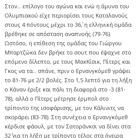
Στον... επίλογο του αγώνα και ενώ η άμυνα του
Ολυμπιακού είχε περιορίσει τους Καταλανούς
στους 4 πόντους μέχρι το 36΄, η ελληνική ομάδα
βρέθηκε σε απόσταση αναπνοής (79-76).
Ωστόσο, η επίθεση της ομάδας του Γιώργου
Μπαρτζώκα δεν βρήκε το σουτ που έψαχνε στο
επόμενο δίλεπτο, με τους ΜακΚίσικ, Πίτερς και
Γκος να τα... σπάνε, πριν ο Ερνανγκόμεθ γράψει
το 81-76 με 2/2 βολές. Στο 1,5 λεπτό για τη λήξη
ο Κάναν έριξε και πάλι τη διαφορά στο -3 (81-
78), αλλά ο Πίτερς μέτρησε έρμπολ στο
τρίποντο της ισοφάρισης, με τον Κάλινιτς να
σκοράρει (83-78). Στη συνέχεια ο Ερνανγκόμεθ
κέρδισε φάουλ, με τον Σατοράνκσι να δίνει στα
32΄΄ για τη λήξη με τρίποντο τέλος στα όνειρα