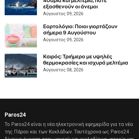
40αρια και μελτέμια, πότε
εξασθενούν οι άνεμοι
Αύγουστος 09, 2026
Εορτολόγιο: Ποιοι γιορτάζουν
σήμερα 9 Αυγούστου
Αύγουστος 09, 2026
Καιρός: Τριήμερο με υψηλές
θερμοκρασίες και ισχυρά μελτέμια
Αύγουστος 08, 2026
Paros24
Το Paros24 είναι η νέα ηλεκτρονική εφημερίδα για τα νέα
της Πάρου και των Κυκλάδων. Ταυτόχρονα ως Paros24