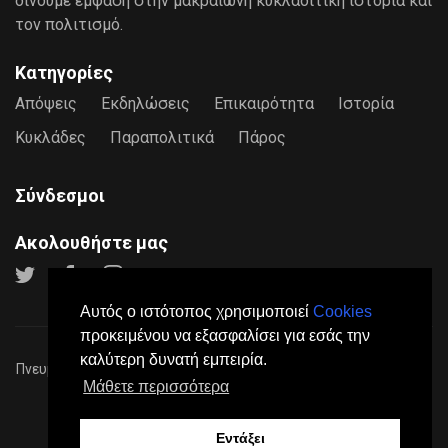
δίνουμε έμφαση στην μακραίωνη κυκλαδίτικη ιστορία και
τον πολιτισμό.
Κατηγορίες
Απόψεις
Εκδηλώσεις
Επικαιρότητα
Ιστορία
Κυκλάδες
Παραπολιτικά
Πάρος
Σύνδεσμοι
Ακολουθήστε μας
Αυτός ο ιστότοπος χρησιμοποιεί
Cookies
προκειμένου να εξασφαλίσει για εσάς την
καλύτερη δυνατή εμπειρία.
Πνευματικά Δικαιώματα © 2026
Paros24
- Mε επιφύλαξη παντός
Μάθετε περισσότερα
νόμιμου δικαιώματος.
Πολιτική Προστασίας Προσωπικών Δεδομένων
Όροι
Χρήσης
Σχετικά
Επικοινωνία
Διαφήμιση
Εντάξει