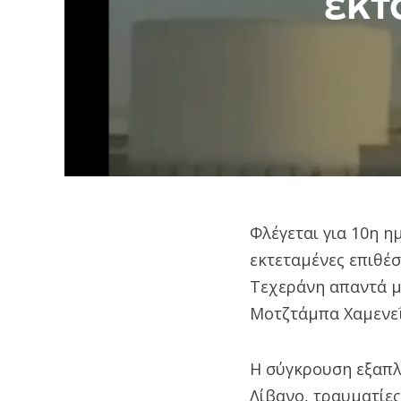
εκτ
Φλέγεται για 10η η
εκτεταμένες επιθέσ
Τεχεράνη απαντά μ
Μοτζτάμπα Χαμενεΐ
Η σύγκρουση εξαπλ
Λίβανο, τραυματίες