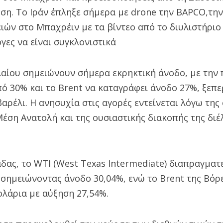
ση. To Iράν έπληξε σήμερα με drone την ΒAPCO,τη
ιών στο Μπαχρέιν με τα βίντεο από το διυλιστήριο
γες να είναι συγκλονιστικά
λαίου σημειώνουν σήμερα εκρηκτική άνοδο, με την 
ό 30% και το Brent να καταγράφει άνοδο 27%, ξεπε
βαρέλι. Η ανησυχία στις αγορές εντείνεται λόγω της
έση Ανατολή και της ουσιαστικής διακοπής της διέ
άδας, το WTI (West Texas Intermediate) διαπραγματ
 σημειώνοντας άνοδο 30,04%, ενώ το Brent της Βό
ολάρια με αύξηση 27,54%.