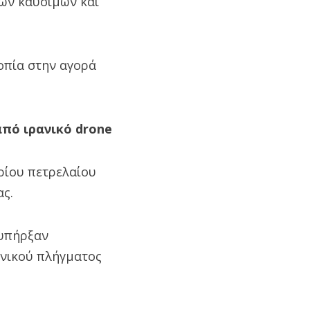
ων καυσίμων και
οπία στην αγορά
πό ιρανικό drone
ρίου πετρελαίου
ας.
 υπήρξαν
ανικού πλήγματος