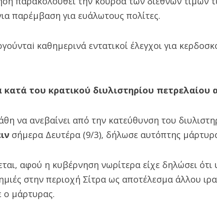
ηση παρακολουθεί την κούρσα των διεθνών τιμών τ
για παρέμβαση για ευάλωτους πολίτες.
γούνταi καθημερινά εντατικοί έλεγχοι για κερδοσκ
 κατά του κρατικού διυλιστηρίου πετρελαίου α
άθη να ανεβαίνει από την κατεύθυνση του διυλιστη
ιν
σήμερα Δευτέρα (9/3), δήλωσε αυτόπτης μάρτυρ
εται, αφού η κυβέρνηση νωρίτερα είχε δηλώσει ότι
ζημιές στην περιοχή Σίτρα ως αποτέλεσμα άλλου ιρ
ε ο μάρτυρας.