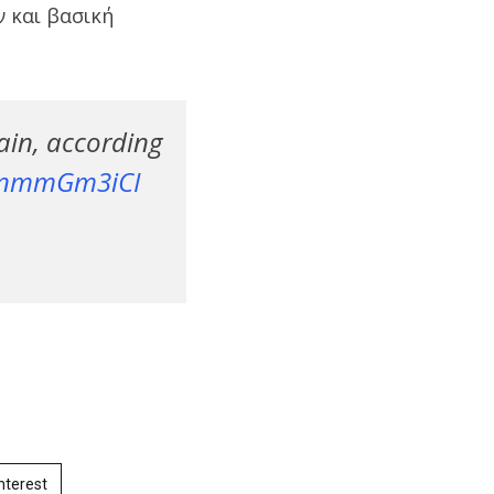
ν και βασική
ain, according
/hnmmGm3iCI
nterest