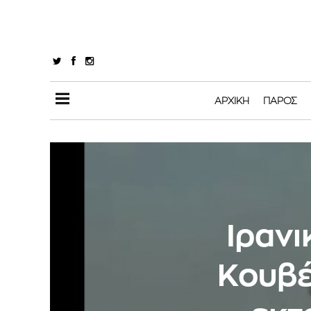
ΑΡΧΙΚΉ
ΠΆΡΟΣ
Ιρανι
Κουβέι