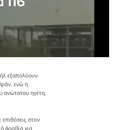
 116
αήλ εξαπολύουν
Ιράν, ενώ η
υ ανώτατου ηγέτη,
 επιθέσεις στον
ή Αραβία για