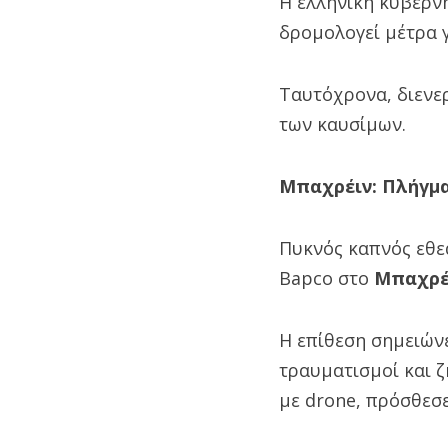
Η ελληνική κυβέρν
δρομολογεί μέτρα 
Ταυτόχρονα, διενερ
των καυσίμων.
Μπαχρέιν: Πλήγμα
Πυκνός καπνός εθε
Bapco στο
Μπαχρέ
Η επίθεση σημειών
τραυματισμοί και 
με drone, πρόσθεσ