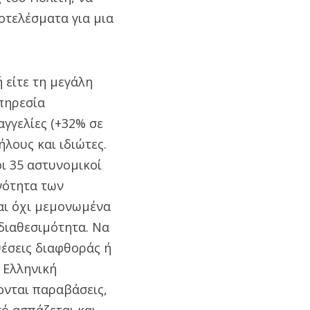
οτελέσματα για μια
 είτε τη μεγάλη
Υπηρεσία
γγελίες (+32% σε
λους και ιδιώτες.
οι 35 αστυνομικοί
νότητα των
και όχι μεμονωμένα
διαθεσιμότητα. Να
έσεις διαφθοράς ή
 Ελληνική
ονται παραβάσεις,
τό ασπάζεται και