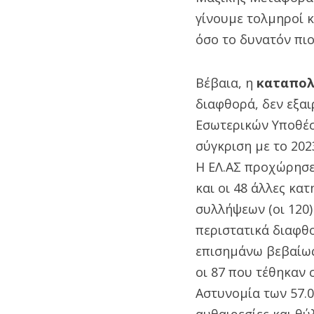
γίνουμε τολμηροί 
όσο το δυνατόν πι
Βέβαια, η
καταπολ
διαφθορά, δεν εξαι
Εσωτερικών Υποθέσ
σύγκριση με το 20
Η ΕΛ.ΑΣ προχώρησε 
και οι 48 άλλες κα
συλλήψεων (οι 120)
περιστατικά διαφθο
επισημάνω βεβαίως
οι 87 που τέθηκαν
Αστυνομία των 57.0
αυθαιρεσίες και θύ