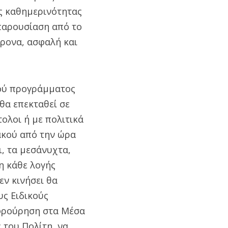
ης καθημερινότητας
 παρουσίαση από το
ρονα, ασφαλή και
κού προγράμματος
θα επεκταθεί σε
τολοι ή με πολιτικά
ακού από την ώρα
, τα μεσάνυχτα,
 η κάθε λογής
εν κινήσει θα
υς Ειδικούς
 φρούρηση στα Μέσα
 του Πολίτη, να