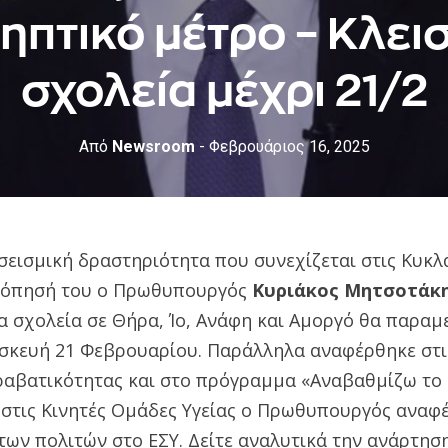
ηπτικό μέτρο – Κλεισ
σχολεία μέχρι 21/2
Από
Newsroom
- Φεβρουάριος 16, 2025
εισμική δραστηριότητα που συνεχίζεται στις Κυκλ
κόπησή του ο Πρωθυπουργός
Κυριάκος Μητσοτάκ
α σχολεία σε Θήρα, Ίο, Ανάφη και Αμοργό θα παραμ
ασκευή 21 Φεβρουαρίου. Παράλληλα αναφέρθηκε στις
αβατικότητας και στο πρόγραμμα «Αναβαθμίζω το Σπ
στις Κινητές Ομάδες Υγείας ο Πρωθυπουργός αναφ
ων πολιτών στο ΕΣΥ. Δείτε αναλυτικά την ανάρτηση