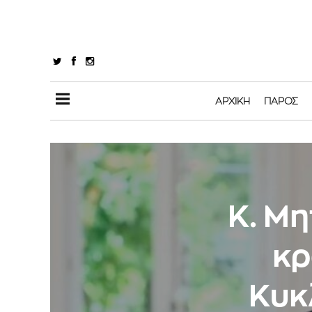
ΑΡΧΙΚΉ
ΠΆΡΟΣ
K. Mη
κρ
Κυκ