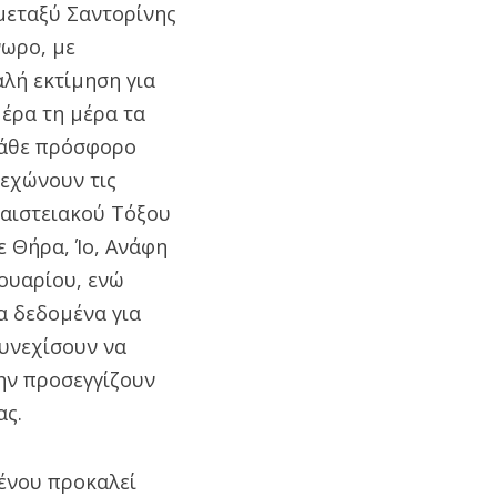
μεταξύ Σαντορίνης
νωρο, με
αλή εκτίμηση για
μέρα τη μέρα τα
κάθε πρόσφορο
λεχώνουν τις
αιστειακού Τόξου
ε Θήρα, Ίο, Ανάφη
ουαρίου, ενώ
α δεδομένα για
συνεχίσουν να
ην προσεγγίζουν
ας.
ένου προκαλεί