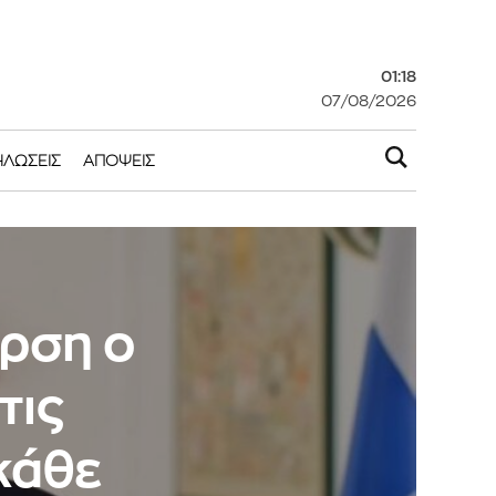
01:18
07/08/2026
ΗΛΏΣΕΙΣ
ΑΠΌΨΕΙΣ
ορση ο
τις
κάθε