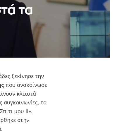
τά τα
άδες ξεκίνησε την
ης
που ανακοίνωσε
είνουν κλειστά
 συγκοινωνίες, το
ίτι μου ΙΙ».
έρθηκε στην
: