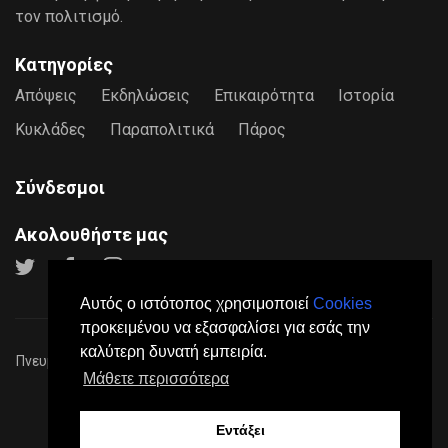
τον πολιτισμό.
Κατηγορίες
Απόψεις
Εκδηλώσεις
Επικαιρότητα
Ιστορία
Κυκλάδες
Παραπολιτικά
Πάρος
Σύνδεσμοι
Ακολουθήστε μας
Αυτός ο ιστότοπος χρησιμοποιεί
Cookies
προκειμένου να εξασφαλίσει για εσάς την
καλύτερη δυνατή εμπειρία.
Πνευματικά Δικαιώματα © 2026
Paros24
- Mε επιφύλαξη παντός
Μάθετε περισσότερα
νόμιμου δικαιώματος.
Πολιτική Προστασίας Προσωπικών Δεδομένων
Όροι
Χρήσης
Σχετικά
Επικοινωνία
Διαφήμιση
Εντάξει