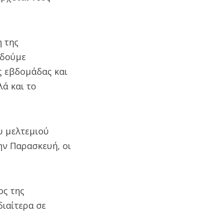
η της
 δούμε
ς εβδομάδας και
ά και το
υ μελτεμιού
ην Παρασκευή, οι
ος της
διαίτερα σε