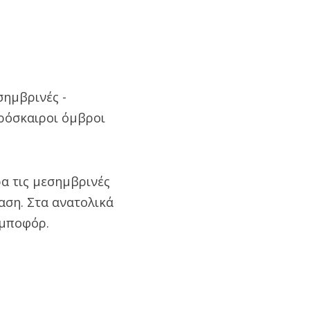
σημβρινές -
ρόσκαιροι όμβροι
ρα τις μεσημβρινές
ταση. Στα ανατολικά
 μποφόρ.