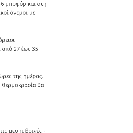
5-6 μποφόρ και στη
κοί άνεμοι με
όρειοι
 από 27 έως 35
ώρες της ημέρας.
 Η θερμοκρασία θα
τις μεσημβρινές -