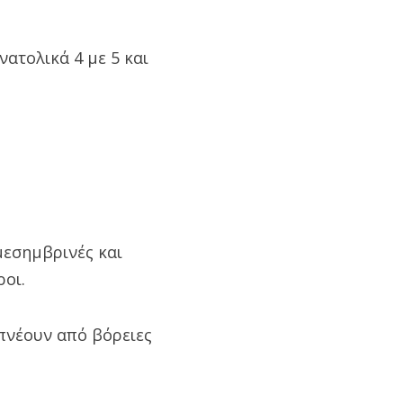
νατολικά 4 με 5 και
μεσημβρινές και
οι.
 πνέουν από βόρειες