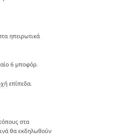
 στα ηπειρωτικά
γαίο 6 μποφόρ.
οχή επίπεδα.
 τόπους στα
εινά θα εκδηλωθούν