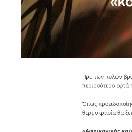
«κό
Προ των πυλών βρί
περισσότερο εφτά 
Όπως προειδοποίησ
θερμοκρασία θα ξε
«Αφρικανικός κα