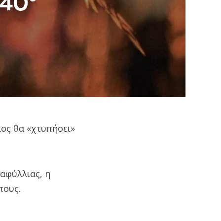
 40°
ίος θα «χτυπήσει»
αφύλλιας, η
πους.