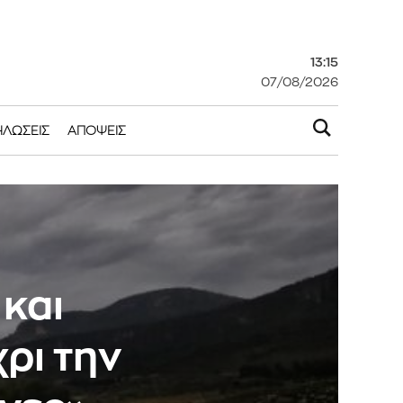
13:15
07/08/2026
ΗΛΏΣΕΙΣ
ΑΠΌΨΕΙΣ
 και
ρι την