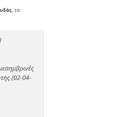
υδάς
, τα
Ν
 μεσημβρινές
της (02-04-