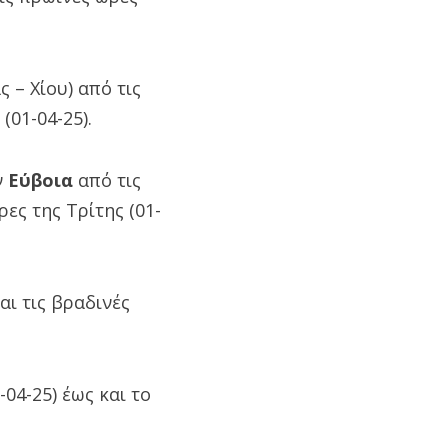
 – Χίου) από τις
(01-04-25).
ν
Εύβοια
από τις
ες της Τρίτης (01-
αι τις βραδινές
-04-25) έως και το