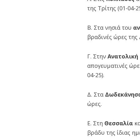
της Τρίτης (01-04-25
Β. Στα νησιά του
αν
βραδινές ώρες της Δ
Γ. Στην
Ανατολική
απογευματινές ώρες
04-25).
Δ. Στα
Δωδεκάνησ
ώρες.
Ε. Στη
Θεσσαλία
κα
βράδυ της ίδιας ημ