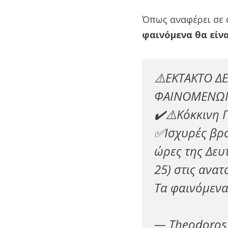
Όπως αναφέρει σε 
φαινόμενα θα είν
⚠️ΕΚΤΑΚΤΟ Δ
ΦΑΙΝΟΜΕΝΩ
✔️⚠️Κόκκινη 
✅Ισχυρές βρο
ώρες της Δευτ
25) στις ανατ
Τα φαινόμενα
— Theodoros 