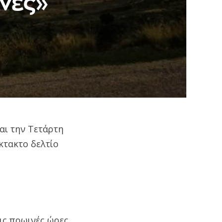
ινες»
αι την Τετάρτη
κτακτο δελτίο
τις πρωινές ώρες