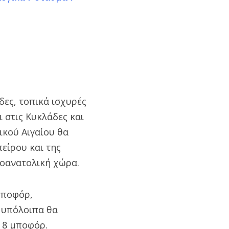
δες, τοπικά ισχυρές
 στις Κυκλάδες και
ικού Αιγαίου θα
πείρου και της
ιοανατολική χώρα.
 μποφόρ,
 υπόλοιπα θα
ε 8 μποφόρ.