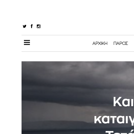
ΑΡΧΙΚΉ
ΠΆΡΟΣ
Και
καται