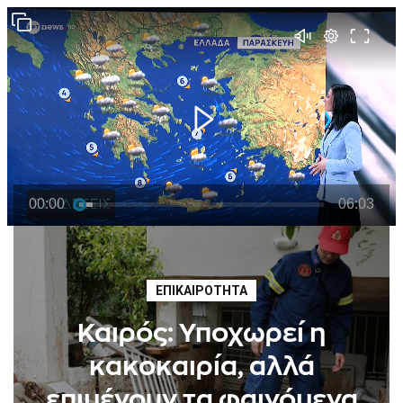
Νέα και ειδήσεις για την Πάρο και τις Κυκλάδες
ΕΠΙΚΑΙΡΌΤΗΤΑ
Καιρός: Υποχωρεί η
κακοκαιρία, αλλά
επιμένουν τα φαινόμενα