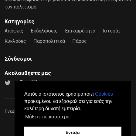
τον πολιτισμό.
Κατηγορίες
Απόψεις
Εκδηλώσεις
Επικαιρότητα
Ιστορία
Κυκλάδες
Παραπολιτικά
Πάρος
Σύνδεσμοι
Ακολουθήστε μας
Αυτός ο ιστότοπος χρησιμοποιεί
Cookies
προκειμένου να εξασφαλίσει για εσάς την
καλύτερη δυνατή εμπειρία.
Πνευματικά Δικαιώματα © 2026
Paros24
- Mε επιφύλαξη παντός
Μάθετε περισσότερα
νόμιμου δικαιώματος.
Πολιτική Προστασίας Προσωπικών Δεδομένων
Όροι
Χρήσης
Σχετικά
Επικοινωνία
Διαφήμιση
Εντάξει