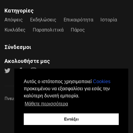
Κατηγορίες
Απόψεις
Εκδηλώσεις
Επικαιρότητα
Ιστορία
Κυκλάδες
Παραπολιτικά
Πάρος
Σύνδεσμοι
Ακολουθήστε μας
Αυτός ο ιστότοπος χρησιμοποιεί
Cookies
προκειμένου να εξασφαλίσει για εσάς την
καλύτερη δυνατή εμπειρία.
Πνευματικά Δικαιώματα © 2026
Paros24
- Mε επιφύλαξη παντός
Μάθετε περισσότερα
νόμιμου δικαιώματος.
Πολιτική Προστασίας Προσωπικών Δεδομένων
Όροι
Χρήσης
Σχετικά
Επικοινωνία
Διαφήμιση
Εντάξει
Made by
DGK Software House