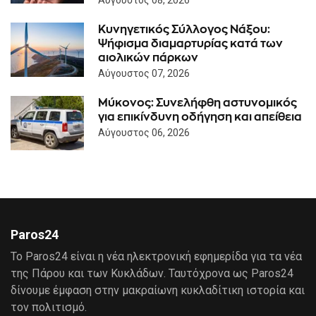
Κυνηγετικός Σύλλογος Νάξου:
Ψήφισμα διαμαρτυρίας κατά των
αιολικών πάρκων
Αύγουστος 07, 2026
Μύκονος: Συνελήφθη αστυνομικός
για επικίνδυνη οδήγηση και απείθεια
Αύγουστος 06, 2026
Paros24
Το Paros24 είναι η νέα ηλεκτρονική εφημερίδα για τα νέα
της Πάρου και των Κυκλάδων. Ταυτόχρονα ως Paros24
δίνουμε έμφαση στην μακραίωνη κυκλαδίτικη ιστορία και
τον πολιτισμό.