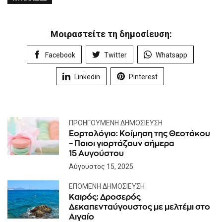
Μοιραστείτε τη δημοσίευση:
Facebook
Twitter
Whatsapp
Linkedin
Pinterest
ΠΡΟΗΓΟΎΜΕΝΗ ΔΗΜΟΣΊΕΥΣΗ
Εορτολόγιο: Κοίμηση της Θεοτόκου
– Ποιοι γιορτάζουν σήμερα
15 Αυγούστου
Αύγουστος 15, 2025
ΕΠΌΜΕΝΗ ΔΗΜΟΣΊΕΥΣΗ
Kαιρός: Δροσερός
Δεκαπενταύγουστος με μελτέμι στο
Αιγαίο