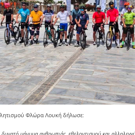
θλητισμού Φλώρα Λουκή δήλωσε:
α δυνατό μήνυμα ανθρωπιάς, εθελοντισμού και αλληλεγγ