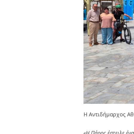
Η Αντιδήμαρχος Α
«H Πάρος έστειλε έν