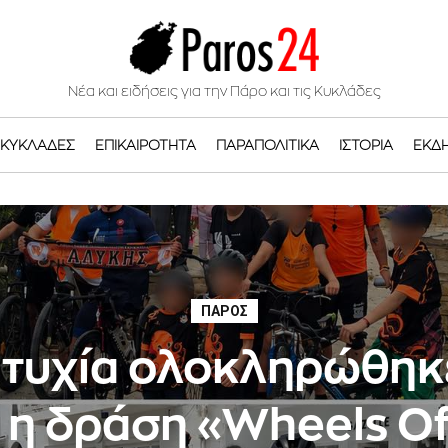
Νέα και ειδήσεις για την Πάρο και τις Κυκλάδες
ΚΥΚΛΆΔΕΣ
ΕΠΙΚΑΙΡΌΤΗΤΑ
ΠΑΡΑΠΟΛΙΤΙΚΆ
ΙΣΤΟΡΊΑ
ΕΚΔ
ΠΆΡΟΣ
ιτυχία ολοκληρώθηκ
η δράση «Wheels Of