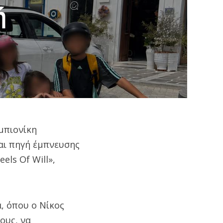
ή
μπιονίκη
αι πηγή έμπνευσης
els Of Will»,
, όπου ο Νίκος
ους, να