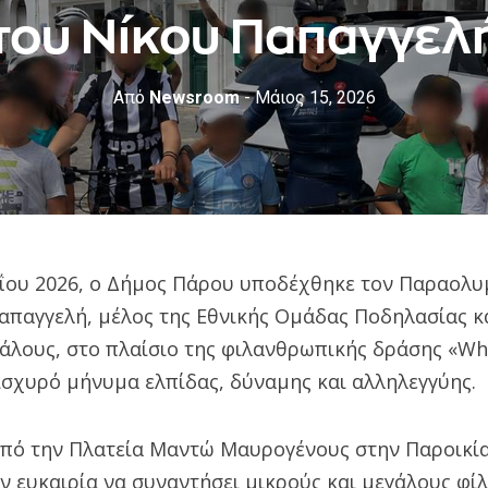
του Νίκου Παπαγγελ
Από
Newsroom
- Μάιος 15, 2026
ΐου 2026, ο Δήμος Πάρου υποδέχθηκε τον Παραολυ
απαγγελή, μέλος της Εθνικής Ομάδας Ποδηλασίας κ
γάλους, στο πλαίσιο της φιλανθρωπικής δράσης «Whe
ισχυρό μήνυμα ελπίδας, δύναμης και αλληλεγγύης.
από την Πλατεία Μαντώ Μαυρογένους στην Παροικία
ν ευκαιρία να συναντήσει μικρούς και μεγάλους φίλ