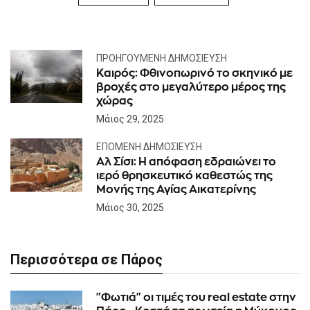
ΠΡΟΗΓΟΎΜΕΝΗ ΔΗΜΟΣΊΕΥΣΗ
Καιρός: Φθινοπωρινό το σκηνικό με
βροχές στο μεγαλύτερο μέρος της
χώρας
Μάιος 29, 2025
ΕΠΌΜΕΝΗ ΔΗΜΟΣΊΕΥΣΗ
Αλ Σίσι: Η απόφαση εδραιώνει το
ιερό θρησκευτικό καθεστώς της
Μονής της Αγίας Αικατερίνης
Μάιος 30, 2025
Περισσότερα σε Πάρος
"Φωτιά" οι τιμές του real estate στην