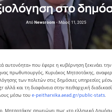
ξιολόγηση στο δημόσ
Από
Newsroom
- Μάιος 11, 2025
κά αυτονόητα» που έφερε η κυβέρνηση ξεκινάει την
ηνας πρωθυπουργός, Κυριάκος Μητσοτάκης, αναφερ
όγησης των πολιτών στις δημόσιες υπηρεσίες μέσ
.gr αλλά και τη διαφάνεια στην πειθαρχική διαδικασί
λους μέσω του
e-peitharxika.aead.gr/public-stats
.
ρ. Μητσοτάκης σημειώνει πως «το ελληνικό Δημόσι