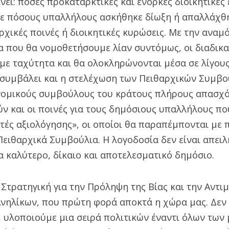
ει: πόσες προκαταρκτικές και ένορκες διοικητικές ε
 σε πόσους υπαλλήλους ασκήθηκε δίωξη ή απαλλάχθ
ρχικές ποινές ή διοικητικές κυρώσεις. Με την ανα
α που θα νομοθετήσουμε λίαν συντόμως, οι διαδικα
 με ταχύτητα και θα ολοκληρώνονται μέσα σε λίγους 
α συμβάλει και η στελέχωση των Πειθαρχικών Συμβ
νομικούς συμβούλους του κράτους πλήρους απασχό
 και οι ποινές για τους δημόσιους υπαλλήλους που
ές αξιολόγησης», οι οποίοι θα παραπέμπονται με π
ειθαρχικά Συμβούλια. Η λογοδοσία δεν είναι απειλή
 καλύτερο, δίκαιο και αποτελεσματικό δημόσιο.
Στρατηγική για την Πρόληψη της Βίας και την Αντι
νηλίκων, που πρώτη φορά αποκτά η χώρα μας. Δεν 
, υλοποιούμε μια σειρά πολιτικών έναντι όλων των