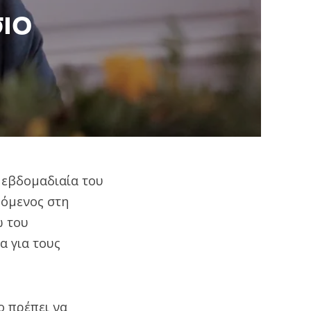
ιο
 εβδομαδιαία του
όμενος στη
ω του
α για τους
ο πρέπει να