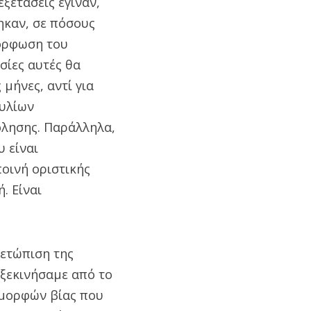
ξετάσεις έγιναν,
ηκαν, σε πόσους
μόρφωση του
σίες αυτές θα
μήνες, αντί για
ουλίων
λησης. Παράλληλα,
 είναι
οινή οριστικής
. Είναι
μετώπιση της
ξεκινήσαμε από το
 μορφών βίας που