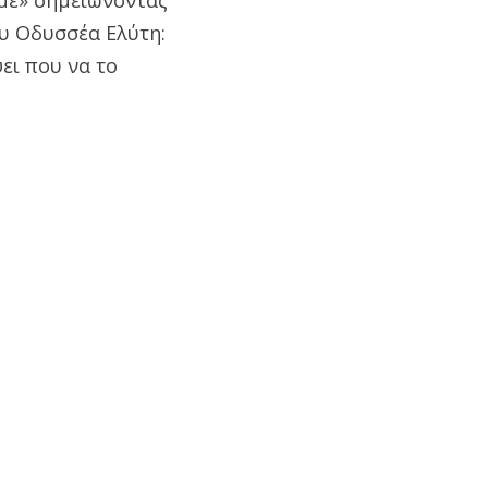
ου Οδυσσέα Ελύτη:
ψει που να το