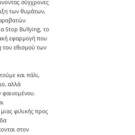
ώνοντας σύγχρονες
ριξη των θυμάτων,
παραβατών.
 Stop Bullying, το
φιακή εφαρμογή που
η του εθισμού των
ούμε και πάλι,
ιο, αλλά
υ φαινομένου.
αι
μιας φιλικής προς
ίδα
κονται στον