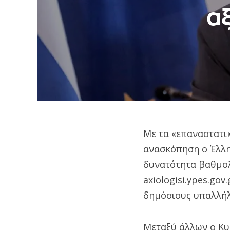
α
Με τα «επαναστατι
ανασκόπηση ο Έλλ
δυνατότητα βαθμολ
axiologisi.ypes.gov
δημόσιους υπαλλή
Μεταξύ άλλων ο Κυ