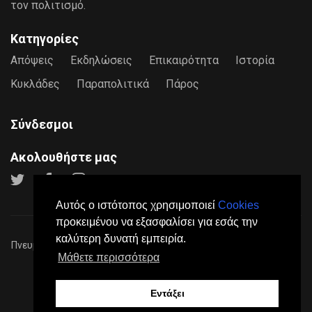
τον πολιτισμό.
Κατηγορίες
Απόψεις
Εκδηλώσεις
Επικαιρότητα
Ιστορία
Κυκλάδες
Παραπολιτικά
Πάρος
Σύνδεσμοι
Ακολουθήστε μας
Αυτός ο ιστότοπος χρησιμοποιεί
Cookies
προκειμένου να εξασφαλίσει για εσάς την
καλύτερη δυνατή εμπειρία.
Πνευματικά Δικαιώματα © 2026
Paros24
- Mε επιφύλαξη παντός
Μάθετε περισσότερα
νόμιμου δικαιώματος.
Πολιτική Προστασίας Προσωπικών Δεδομένων
Όροι
Χρήσης
Σχετικά
Επικοινωνία
Διαφήμιση
Εντάξει
Made by
DGK Software House