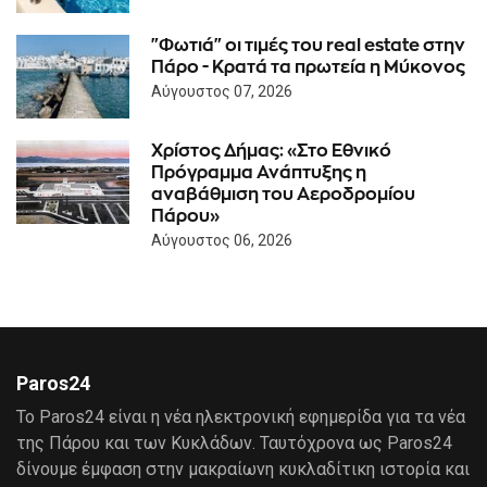
"Φωτιά" οι τιμές του real estate στην
Πάρο - Κρατά τα πρωτεία η Μύκονος
Αύγουστος 07, 2026
Χρίστος Δήμας: «Στο Εθνικό
Πρόγραμμα Ανάπτυξης η
αναβάθμιση του Αεροδρομίου
Πάρου»
Αύγουστος 06, 2026
Paros24
Το Paros24 είναι η νέα ηλεκτρονική εφημερίδα για τα νέα
της Πάρου και των Κυκλάδων. Ταυτόχρονα ως Paros24
δίνουμε έμφαση στην μακραίωνη κυκλαδίτικη ιστορία και