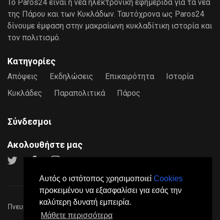
Το Paros24 είναι η νέα ηλεκτρονική εφημερίδα για τα νέα
της Πάρου και των Κυκλάδων. Ταυτόχρονα ως Paros24
δίνουμε έμφαση στην μακραίωνη κυκλαδίτικη ιστορία και
τον πολιτισμό.
Κατηγορίες
Απόψεις
Εκδηλώσεις
Επικαιρότητα
Ιστορία
Κυκλάδες
Παραπολιτικά
Πάρος
Σύνδεσμοι
Ακολουθήστε μας
Αυτός ο ιστότοπος χρησιμοποιεί
Cookies
προκειμένου να εξασφαλίσει για εσάς την
καλύτερη δυνατή εμπειρία.
Πνευματικά Δικαιώματα © 2026
Paros24
- Mε επιφύλαξη παντός
Μάθετε περισσότερα
νόμιμου δικαιώματος.