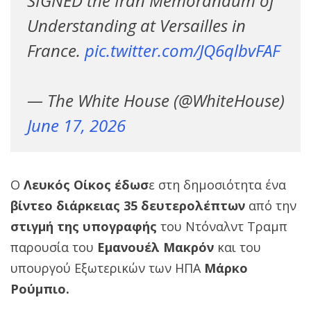
SIGNED the Iran Memorandum of
Understanding at Versailles in
France.
pic.twitter.com/JQ6qlbvFAF
— The White House (@WhiteHouse)
June 17, 2026
Ο
Λευκός Οίκος έδωσ
ε στη δημοσιότητα ένα
βίντεο διάρκειας 35 δευτερολέπτων
από την
στιγμή της υπογραφής
του Ντόναλντ Τραμπ
παρουσία του
Εμανουέλ Μακρόν
και του
υπουργού Εξωτερικών των ΗΠΑ
Μάρκο
Ρούμπιο.