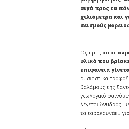
σιγά προς τα πά
χιλιόμετρα και γ
σεισμούς βορειο
Ως προς
το τι ακρ
υλικό που βρίσκ
επιφάνεια γίνετ
ουσιαστικά τροφοδο
θαλάμους της Σαντο
γεωλογικό φαινόμεν
λέγεται Άνυδρος, μ
τα ταρακουνάει, γι