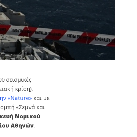
00 σεισμικές
ιακή κρίση),
ην «Nature»
και με
πομπή «Σεμνά και
κευή Νομικού
,
ίου Αθηνών
.