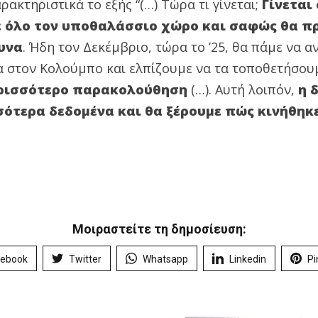
ρακτηριστικά το εξής “(…) Τώρα τι γίνεται;
Γίνεται
όλο τον υποθαλάσσιο χώρο και σαφώς θα πρέ
υνα
. Ήδη τον Δεκέμβριο, τώρα το ’25, θα πάμε να 
α στον Κολούμπο και ελπίζουμε να τα τοποθετήσου
ερισσότερο παρακολούθηση
(…). Αυτή λοιπόν,
η 
σότερα δεδομένα και θα ξέρουμε πώς κινήθηκ
Μοιραστείτε τη δημοσίευση:
cebook
Twitter
Whatsapp
Linkedin
Pi