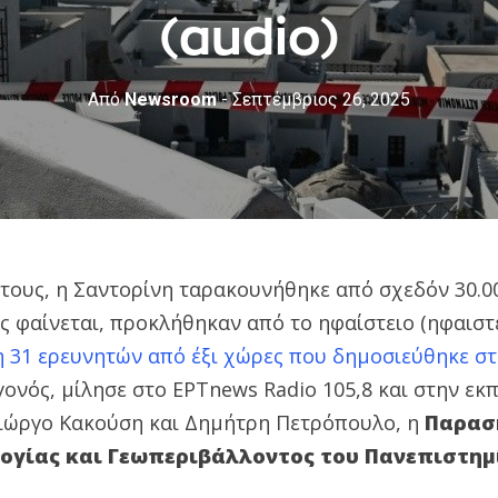
(audio)
Από
Newsroom
- Σεπτέμβριος 26, 2025
έτους, η Σαντορίνη ταρακουνήθηκε από σχεδόν 30.0
ς φαίνεται, προκλήθηκαν από το ηφαίστειο (ηφαιστε
 31 ερευνητών από έξι χώρες που δημοσιεύθηκε στ
ονός, μίλησε στο ΕΡΤnews Radio 105,8 και στην εκ
Γιώργο Κακούση και Δημήτρη Πετρόπουλο, η
Παρασ
ογίας και Γεωπεριβάλλοντος του Πανεπιστημ