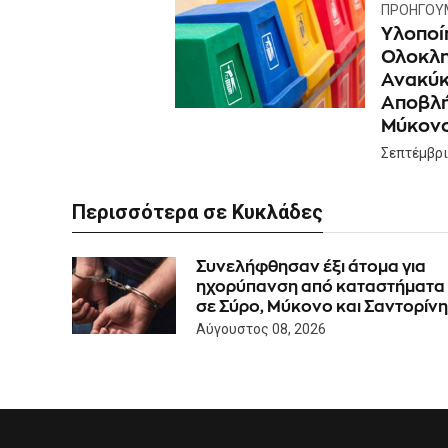
ΠΡΟΗΓΟΎ
Yλοποί
Ολοκλ
Ανακύκ
Αποβλή
Μύκον
Σεπτέμβρι
Περισσότερα σε Κυκλάδες
Συνελήφθησαν έξι άτομα για
ηχορύπανση από καταστήματα
σε Σύρο, Μύκονο και Σαντορίνη
Αύγουστος 08, 2026