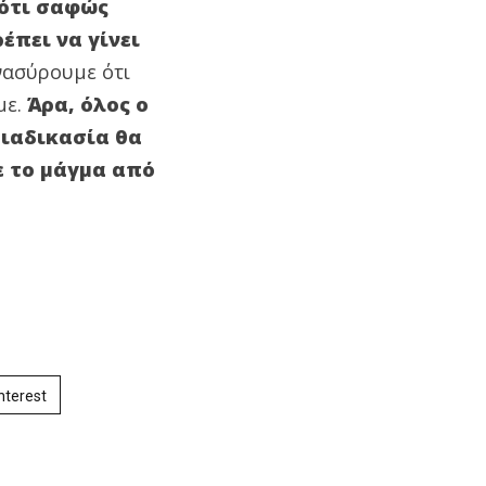
 ότι σαφώς
πει να γίνει
ανασύρουμε ότι
με.
Άρα, όλος ο
διαδικασία θα
ε το μάγμα από
nterest