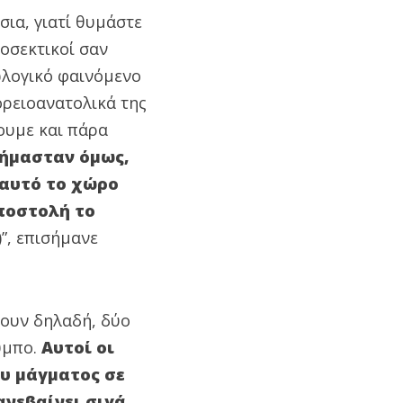
σια, γιατί θυμάστε
ροσεκτικοί σαν
ωλογικό φαινόμενο
ορειοανατολικά της
ουμε και πάρα
 ήμασταν όμως,
 αυτό το χώρο
αποστολή το
)”, επισήμανε
χουν δηλαδή, δύο
ύμπο.
Αυτοί οι
ου μάγματος σε
ανεβαίνει σιγά