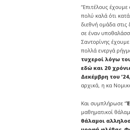
“Επιτέλους έχουμε 
πολύ καλά ότι κατά
διεθνή ομάδα στις
σε έναν υποθαλάσσι
Σαντορίνης έχουμε
πολλά ενεργά ρήγμα
τυχεροί λόγω του
εδώ και 20 χρόνι
Δεκέμβρη του ’24
αρχικά, η κα Νομι
Και συμπλήρωσε “
Έ
μαθηματικοί θάλαμ
θάλαμοι αλληλοσ
μορφή φλέβας
.
Φ