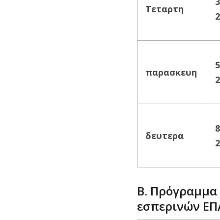
3
Τεταρτη
2
5
παρασκευη
2
8
δευτερα
2
Β. Πρόγραμμα
εσπερινών ΕΠ