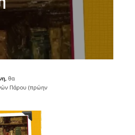
η
νη,
θα
χνών Πάρου (πρώην