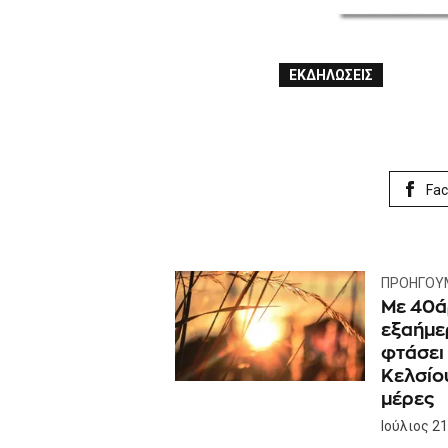
ΕΚΔΗΛΏΣΕΙΣ
Fa
ΠΡΟΗΓΟΎ
Με 40ά
εξαήμε
φτάσει
Κελσίου
μέρες
Ιούλιος 21