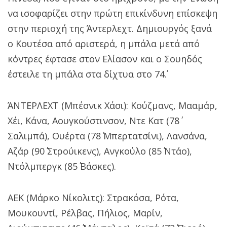
να ισοφαρίζει στην πρώτη επικίνδυνη επίσκεψη
στην περιοχή της Άντερλεχτ. Δημιουργός ξανά
ο Κουτέσα από αριστερά, η μπάλα μετά από
κόντρες έφτασε στον Ελίασον και ο Σουηδός
έστειλε τη μπάλα στα δίχτυα στο 74΄.
ΆΝΤΕΡΛΕΧΤ (Μπέσνικ Χάσι): Κούζμανς, Μααμάρ,
Χέι, Κάνα, Αουγκούστινσον, Ντε Κατ (78΄
Σαλιμπά), Ουέρτα (78΄ Μπερτατσίνι), Λανσάνα,
Αζάρ (90΄ Στρούικενς), Ανγκούλο (85΄ Ντάο),
Ντόλμπεργκ (85΄ Βάσκες).
ΑΕΚ (Μάρκο Νίκολιτς): Στρακόσα, Ρότα,
Μουκουντί, Ρέλβας, Πήλιος, Μαρίν,