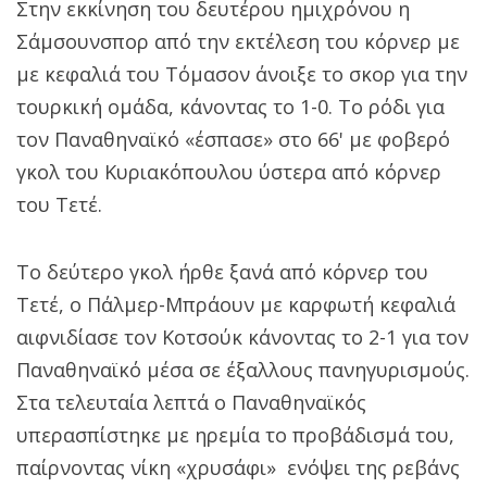
Στην εκκίνηση του δευτέρου ημιχρόνου η
Σάμσουνσπορ από την εκτέλεση του κόρνερ με
με κεφαλιά του Τόμασον άνοιξε το σκορ για την
τουρκική ομάδα, κάνοντας το 1-0. Το ρόδι για
τον Παναθηναϊκό «έσπασε» στο 66' με φοβερό
γκολ του Κυριακόπουλου ύστερα από κόρνερ
του Τετέ.
Το δεύτερο γκολ ήρθε ξανά από κόρνερ του
Τετέ, ο Πάλμερ-Μπράουν με καρφωτή κεφαλιά
αιφνιδίασε τον Κοτσούκ κάνοντας το 2-1 για τον
Παναθηναϊκό μέσα σε έξαλλους πανηγυρισμούς.
Στα τελευταία λεπτά ο Παναθηναϊκός
υπερασπίστηκε με ηρεμία το προβάδισμά του,
παίρνοντας νίκη «χρυσάφι» ενόψει της ρεβάνς