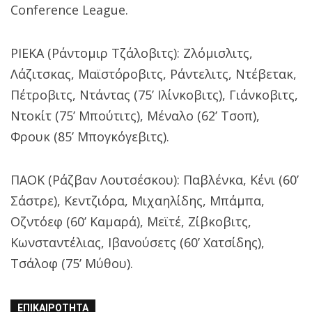
Conference League.
ΡΙΕΚΑ (Ράντομιρ Τζάλοβιτς): Ζλόμισλιτς,
Λάζιτσκας, Μαϊστόροβιτς, Ράντελιτς, Ντέβετακ,
Πέτροβιτς, Ντάντας (75’ Ιλίνκοβιτς), Γιάνκοβιτς,
Ντοκίτ (75’ Μπούτιτς), Μέναλο (62’ Τσοπ),
Φρουκ (85’ Μπογκόγεβιτς).
ΠΑΟΚ (Ράζβαν Λουτσέσκου): Παβλένκα, Κένι (60’
Σάστρε), Κεντζιόρα, Μιχαηλίδης, Μπάμπα,
Οζντόεφ (60’ Καμαρά), Μεϊτέ, Ζίβκοβιτς,
Κωνσταντέλιας, Ιβανούσετς (60’ Χατσίδης),
Τσάλοφ (75’ Μύθου).
ΕΠΙΚΑΙΡΌΤΗΤΑ