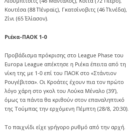
Λιούμπιτσιτς (46΄ Μάνταλος), Κοϊτά (72΄ Πιερό),
Κουτέσα (88΄ Πένραϊς), Γκατσίνοβιτς (46΄ Πινέδα),
Ζίνι (65΄ Ελίασον).
Ριέκα-ΠΑΟΚ 1-0
Προβάδισμα πρόκρισης στο League Phase του
Europa League απέκτησε η Ριέκα έπειτα από τη
νίκη της με 1-0 επί του ΠΑΟΚ στο «Στάντιον
Ρουγέβιτσα». Οι Κροάτες έχουν πια τον πρώτο
λόγο χάρη στο γκολ του Λούκα Μέναλο (39’),
όμως τα πάντα θα κριθούν στον επαναληπτικό
της Τούμπας την ερχόμενη Πέμπτη (28/8, 20:30).
Το παιχνίδι είχε γρήγορο ρυθμό από την αρχή.