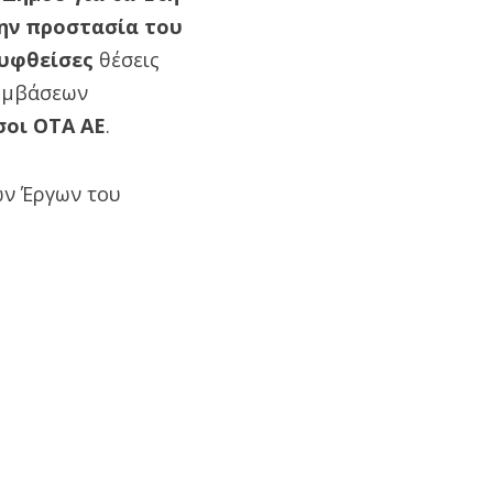
την προστασία του
υφθείσες
θέσεις
Συμβάσεων
σοι ΟΤΑ ΑΕ
.
ών Έργων του