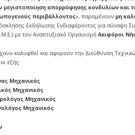
την μεγιστοποίηση απορρόφησης κονδυλίων και 
ρωπογενούς περιβάλλοντος
», παραμένουν
μη καλ
ρόσκλησης Εκδήλωσης Ενδιαφέροντος για σύναψη 
.Μ.Ε.) με τον Αναπτυξιακό Οργανισμό
Αειφόροι Νή
 έχουν καλυφθεί και αφορούν την Διεύθυνση Τεχνικ
οι εξής:
νας Μηχανικός
τικός Μηχανικός
τρολόγος Μηχανικός
νολόγος Μηχανικός
ν