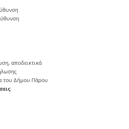
εύθυνση
εύθυνση
ωση, αποδεικτικά
δήλωσης
δα του Δήμου Πάρου
σεις