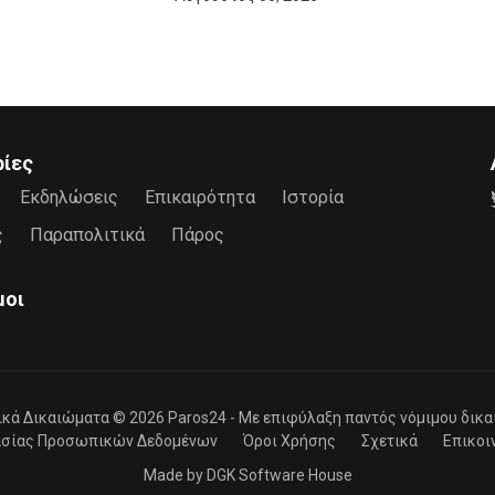
ρίες
Εκδηλώσεις
Επικαιρότητα
Ιστορία
ς
Παραπολιτικά
Πάρος
μοι
ικά Δικαιώματα © 2026
Paros24
- Mε επιφύλαξη παντός νόμιμου δικα
ασίας Προσωπικών Δεδομένων
Όροι Χρήσης
Σχετικά
Επικοι
Made by
DGK Software House